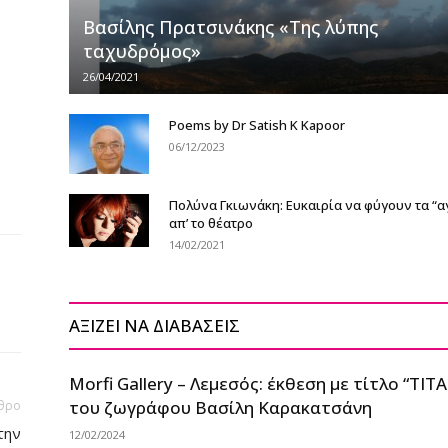
Βασίλης Πρατσινάκης «Της λύπης
ταχυδρόμος»
26/04/2021
Poems by Dr Satish K Kapoor
06/12/2023
Πολύνα Γκιωνάκη: Ευκαιρία να φύγουν τα “α
απ’ το θέατρο
14/02/2021
ΑΞΙΖΕΙ ΝΑ ΔΙΑΒΑΣΕΙΣ
Morfi Gallery – Λεμεσός: έκθεση με τίτλο “TΙΤ
του ζωγράφου Βασίλη Καρακατσάνη
θρο
την
12/02/2024