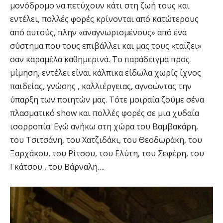
μονόδρομο να πετύχουν κάτι στη ζωή τους και
εντέλει, πολλές φορές κρίνονται από κατώτερους
από αυτούς, πλην «αναγνωρισμένους» από ένα
σύστημα που τους επιβάλλει και μας τους «ταΐζει»
σαν καραμέλα καθημερινά. Το παράδειγμα προς
μίμηση, εντέλει είναι κάλπικα είδωλα χωρίς ίχνος
παιδείας, γνώσης , καλλιέργειας, αγνοώντας την
ύπαρξη των ποιητών μας. Τότε μοιραία ζούμε σ΄ένα
πλασματικό show και πολλές φορές σε μια χυδαία
ισορροπία. Εγώ ανήκω στη χώρα του Βαμβακάρη,
του Τσιτσάνη, του Χατζιδάκι, του Θεοδωράκη, του
Ξαρχάκου, του Ρίτσου, του Ελύτη, του Σεφέρη, του
Γκάτσου , του Βάρναλη….