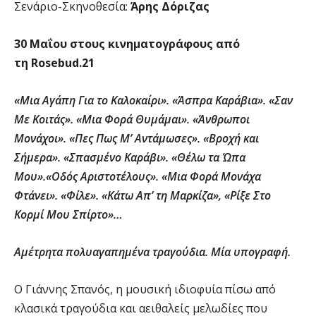
Σενάριο-Σκηνοθεσία:
Άρης Δόριζας
30 Μαΐου στους κινηματογράφους από
τη Rosebud.21
«Μια Αγάπη Για το Καλοκαίρι». «Άσπρα Καράβια». «Σαν
Με Κοιτάς». «Μια Φορά Θυμάμαι». «Άνθρωποι
Μονάχοι». «Πες Πως Μ’ Αντάμωσες». «Βροχή και
Σήμερα». «Σπασμένο Καράβι». «Θέλω τα Ώπα
Μου».«Οδός Αριστοτέλους». «Μια Φορά Μονάχα
Φτάνει». «Φίλε». «Κάτω Απ’ τη Μαρκίζα», «Ρίξε Στο
Κορμί Μου Σπίρτο»…
Αμέτρητα πολυαγαπημένα τραγούδια.
M
ία υπογραφή.
Ο Γιάννης Σπανός, η μουσική ιδιοφυία πίσω από
κλασικά τραγούδια και αειθαλείς μελωδίες που