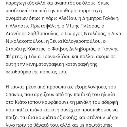
παραγωγικός αλλά και αγαπητός σε όλους, όπως
αποδεικνύεται από την πρόθυμη συμμετοχή
ονομάτων όπως η Χάρις Αλεξίου, η Δήμητρα Γαλάνη,
η Άλκηστις Πρωτοψάλτη, ο Μίμης Πλέσσας, ο
Διονύσης Σαββόπουλος, ο Γιώργος Νταλάρας, η Λίνα
Νικολακοπούλου, η Ξένια Καλογεροπούλου, ο
Σταμάτης Κόκοτας, ο Φοίβος Δεληβοριάς, ο Γιάννης
Φέρτης, η Τάνια Τσανακλίδου και πολλοί ακόμα σε
αυτή την κινηματογραφική καταγραφή της
αξιοθαύμαστης πορείας του.
Η ταινία, μέσα από προσωπικές εξομολογήσεις του
Σπανού, που αρχίζουν από την παιδική του ηλικία
στο Κιάτο (όπου κρυφάκουγε τη μεγάλη του αδερφή
που παίζει πιάνο και στη συνέχεια προσπαθούσε να
παίξει τα ίδια κομμάτια εξ ακοής) και φτάνουν μέχρι
λίγο πριν το θάνατό του, αλλά και με πρωτότυπες