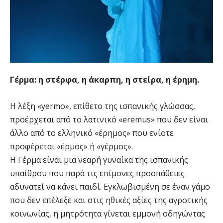
Γέρµα: η στέρφα, η άκαρπη, η στείρα, η έρηµη.
Η λέξη «yermo», επίθετο της ισπανικής γλώσσας,
προέρχεται από το λατινικό «eremus» που δεν είναι
άλλο από το ελληνικό «έρηµος» που ενίοτε
προφέρεται «έρµος» ή «γέρµος».
Η Γέρµα είναι µια νεαρή γυναίκα της ισπανικής
υπαίθρου που παρά τις επίµονες προσπάθειες
αδυνατεί να κάνει παιδί. Εγκλωβισμένη σε έναν γάμο
που δεν επέλεξε και στις ηθικές αξίες της αγροτικής
κοινωνίας, η µητρότητα γίνεται εμμονή οδηγώντας