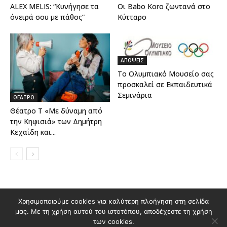
ALEX MELIS: “Κυνήγησε τα
Οι Babo Koro ζωντανά στο
όνειρά σου με πάθος”
Κύτταρο
ΑΠΟΨΕΙΣ
Το Ολυμπιακό Μουσείο σας
προσκαλεί σε Εκπαιδευτικά
Σεμινάρια
ΘΕΑΤΡΟ
Θέατρο Τ «Με δύναμη από
την Κηφισιά» των Δημήτρη
Κεχαΐδη και...
Χρησιμοποιούμε cookies για καλύτερη πλοήγηση στη σελίδα
Διαφημιστείτε στο Polis Magazino
μας. Με τη χρήση αυτού του ιστοτόπου, αποδέχεστε τη χρήση
Όροι χρήσης & Πολιτική Προστασίας Προσωπικών Δεδομένων
των cookies.
Επικοινωνία