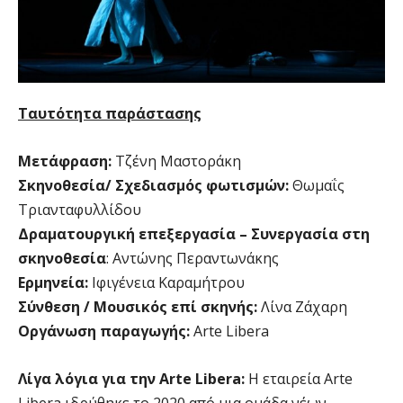
Ταυτότητα παράστασης
Μετάφραση:
Τζένη Μαστοράκη
Σκηνοθεσία/ Σχεδιασμός φωτισμών:
Θωµαΐς
Τριανταφυλλίδου
Δραµατουργική επεξεργασία – Συνεργασία στη
σκηνοθεσία
: Αντώνης Περαντωνάκης
Ερµηνεία:
Ιφιγένεια Καραµήτρου
Σύνθεση / Μουσικός επί σκηνής:
Λίνα Ζάχαρη
Οργάνωση παραγωγής:
Arte Libera
Λίγα λόγια για την Arte
Libera
:
Η εταιρεία Arte
Libera ιδρύθηκε το 2020 από μια ομάδα νέων