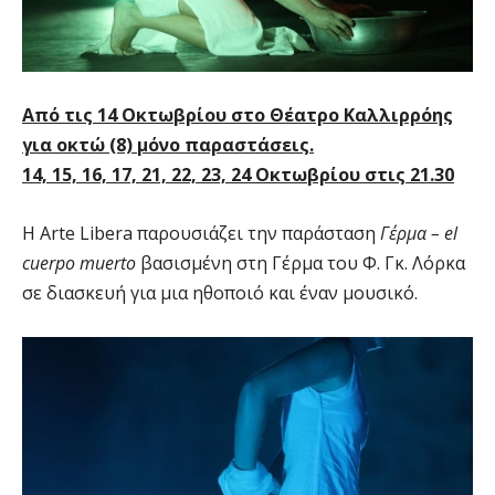
Από τις 14 Οκτωβρίου στο Θέατρο Καλλιρρόης
για οκτώ (8) µόνο παραστάσεις.
14, 15, 16, 17, 21, 22, 23, 24 Οκτωβρίου στις 21.30
Η Αrte Libera παρουσιάζει την παράσταση
Γέρμα – el
cuerpo muerto
βασισμένη στη Γέρμα του Φ. Γκ. Λόρκα
σε διασκευή για μια ηθοποιό και έναν μουσικό.