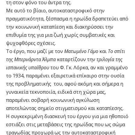
τη στον φόνο του άντρα της.
Με αυτό το βίαιο, αυτοκαταστροφικό στην
πραγματικότητα, ξέσπασμα η ηρωίδα δραπετεύει από
την κοινωνική καταπίεση και διακηρύσσει την
επιθυμία της για µια ζωή χωρίς συμβατικές και
ψυχοφθόρες σχέσεις.
Το έργο, που μαζί µε τον
Ματωµένο Γάµο
και
Το σπίτι
της Μπερνάρντα Άλµπα
καταρτίζουν την
τριλογία της
ισπανικής υπαίθρου
του Φ. Γκ. Λόρκα, αν και γραμμένο
το 1934, παραμένει εξαιρετικά επίκαιρο στην ουσία
της προβληματικής του, αφού ακόμη και σήμερα η
γυναικεία τεκνοποιία, ειδικά στη χώρα µας,
παραμένει σοβαρή κοινωνική αγκύλωση
αποτελώντας σημείο στιγματισμού και καταπίεσης.
Η συγκεκριμένη διασκευή του έργου για µια ηθοποιό
εστιάζει στις μεταβάσεις της ηρωίδας που ως σώμα
τραγωδίας προχωρά ως την αυτοκαταστροφική