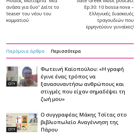
Ησαΐας Ματιάμπα “Μια
Suite Greek Music podcast
ανάσα για δυο” Δείτε το
Ep.30: 10 bossa nova –
teaser του νέου του
Ελληνικές διασκευές
κομματιού
τραγουδιών που
ερμηνεύουν γυναίκες!
Παρόμοια άρθρα
Περισσότερα
Φωτεινή Καϊοπούλου: «Η γραφή
έγινε ένας τρόπος να
ξανασυναντήσω ανθρώπους και
CITY
στιγμές που είχαν σημαδέψει τη
ζωή μου»
Ο συγγραφέας Μάκης Τσίτας στο
βιβλιοπωλείο Αναγέννηση της
Πάρου
CITY