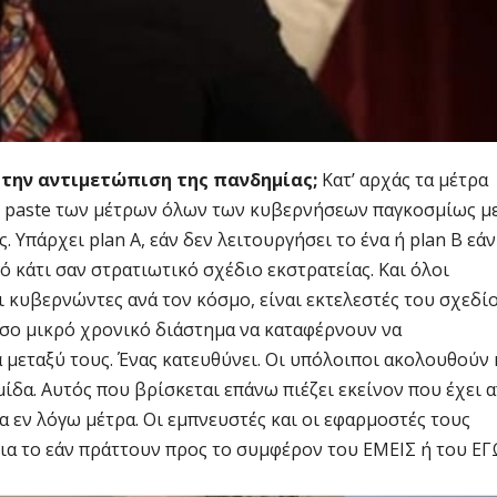
 την αντιμετώπιση της πανδημίας;
Κατ’ αρχάς τα μέτρα
py paste των μέτρων όλων των κυβερνήσεων παγκοσμίως μ
Υπάρχει plan A, εάν δεν λειτουργήσει το ένα ή plan B εάν
κό κάτι σαν στρατιωτικό σχέδιο εκστρατείας. Και όλοι
ι κυβερνώντες ανά τον κόσμο, είναι εκτελεστές του σχεδί
όσο μικρό χρονικό διάστημα να καταφέρνουν να
μεταξύ τους. Ένας κατευθύνει. Οι υπόλοιποι ακολουθούν 
δα. Αυτός που βρίσκεται επάνω πιέζει εκείνον που έχει 
α εν λόγω μέτρα. Οι εμπνευστές και οι εφαρμοστές τους
α το εάν πράττουν προς το συμφέρον του ΕΜΕΙΣ ή του ΕΓ