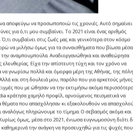
να αποφεύγω να προσωποποιώ τις χρονιές. Αυτό σημαίνει
νες για ό,τι μου συμβαίνει. Το 2021 είναι ένας αριθμός
 Ό,τι συμβαίνει στις ζωές μας και γενικότερα στον κόσμο
πορώ να μιλήσω όμως για τα συναισθήματα που βίωσα μέσα
λη την αναμπουμπούλα. Αναδιοργανώθηκα και αναθεώρησα
ς ελευθερίας. Είχα την απίστευτη τύχη και τον χρόνο να
ά να γνωρίσω πολλά και όμορφα μέρη της Αθήνας, της πόλ
Αλλά και στη δουλειά μου, παρόλο που για αρκετούς μήνες
τιγμές που με ώθησαν να την εκτιμήσω ακόμα περισσότερο
edia κράτησα χαμηλό προφίλ, αρνούμενος πεισματικά να
τα θέματα που απασχόλησαν κι εξακολουθούν να απασχολο
 κι αναλόγως πληρώνουμε το τίμημα. Ο σεβασμός ακόμα και
 Κυρίως όμως, μέσα στο 2021, ένιωσα ευγνωμοσύνη διότι δ
αθημερινά την ανάγκη να προσευχηθώ για τις ψυχές που