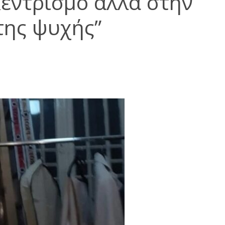
εντρισμό αλλά στην
της ψυχής”