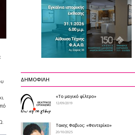
ε
ΔΗΜΟΦΙΛΗ
ου
«Το μαγικό φίλτρο»
κι
12/09/2019
από
Ω.
Τακης Φαβιος: «Φεντερίκο»
20/10/2025