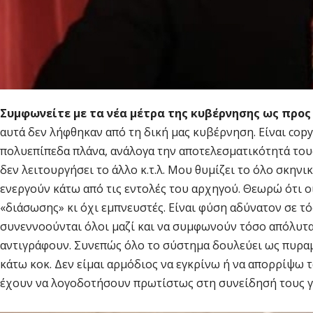
Συμφωνείτε με τα νέα μέτρα της κυβέρνησης ως προς
αυτά δεν λήφθηκαν από τη δική μας κυβέρνηση. Είναι co
πολυεπίπεδα πλάνα, ανάλογα την αποτελεσματικότητά τους. 
δεν λειτουργήσει το άλλο κ.τ.λ. Μου θυμίζει το όλο σκηνι
ενεργούν κάτω από τις εντολές του αρχηγού. Θεωρώ ότι ο
«διάσωσης» κι όχι εμπνευστές. Είναι φύση αδύνατον σε τ
συνεννοούνται όλοι μαζί και να συμφωνούν τόσο απόλυτα 
αντιγράφουν. Συνεπώς όλο το σύστημα δουλεύει ως πυραμί
κάτω κοκ. Δεν είμαι αρμόδιος να εγκρίνω ή να απορρίψω τ
έχουν να λογοδοτήσουν πρωτίστως στη συνείδησή τους γι