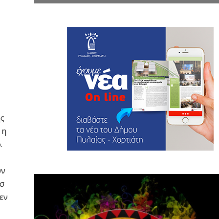
ης
 η
.
ύν
 σ
εν