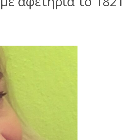
 με αφετηρία το 1821”