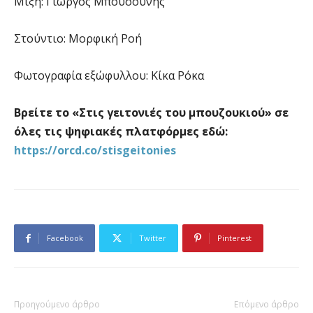
Μίξη: Γιώργος Μπουσούνης
Στούντιο: Μορφική Ροή
Φωτογραφία εξώφυλλου: Κίκα Ρόκα
Βρείτε το «Στις γειτονιές του μπουζουκιού» σε
όλες τις ψηφιακές πλατφόρμες εδώ:
https://orcd.co/stisgeitonies
Facebook
Twitter
Pinterest
Προηγούμενο άρθρο
Επόμενο άρθρο