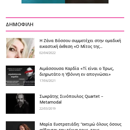
ΔΗΜΟΦΙΛΗ
Η Ζάνα Βόσσου συμμετέχει στην ομαδική
εικαστική έκθεση «O Μίτος της...
02/04/2022
Αιμάσσουσα Καρδία «Τί είναι ο Έρως,
διηρωτάτο η Υβόννη εν απογνώσει»
17/06/2021
Σωκράτης Σινόπουλος Quartet –
Metamodal
22/03/2019
Μαρία Ευστρατιάδη: “εκτιμώ όλους όσους
σέβονται την τέχνη τους, τους