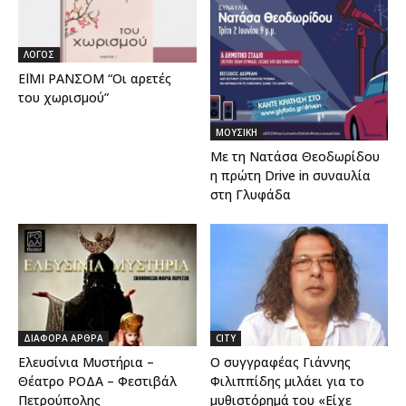
ΛΟΓΟΣ
ΕΪΜΙ ΡΑΝΣΟΜ “Οι αρετές
του χωρισμού”
ΜΟΥΣΙΚΗ
Με τη Νατάσα Θεοδωρίδου
η πρώτη Drive in συναυλία
στη Γλυφάδα
ΔΙΑΦΟΡΑ ΑΡΘΡΑ
CITY
Ελευσίνια Μυστήρια –
Ο συγγραφέας Γιάννης
Θέατρο ΡΟΔΑ – Φεστιβάλ
Φιλιππίδης μιλάει για το
Πετρούπολης
μυθιστόρημά του «Είχε