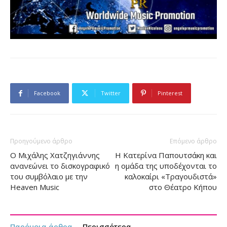
Facebook
Twitter
Pinterest
Προηγούμενο άρθρο
Επόμενο άρθρο
O Μιχάλης Χατζηγιάννης
Η Κατερίνα Παπουτσάκη και
ανανεώνει το δισκογραφικό
η ομάδα της υποδέχονται το
του συμβόλαιο με την
καλοκαίρι «Τραγουδιστά»
Heaven Music
στο Θέατρο Κήπου
Παρόμοια άρθρα
Περισσότερα