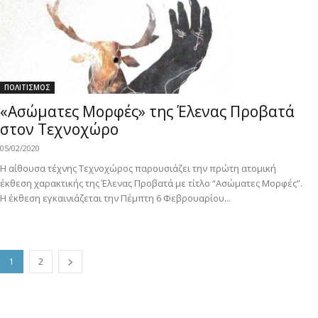
ΠΟΛΙΤΙΣΜΟΣ
«Ασώματες Μορφές» της Έλενας Προβατά
στον Τεχνοχώρο
05/02/2020
Η αίθουσα τέχνης Τεχνοχώρος παρουσιάζει την πρώτη ατομική
έκθεση χαρακτικής της Έλενας Προβατά με τίτλο “Ασώματες Μορφές”.
Η έκθεση εγκαινιάζεται την Πέμπτη 6 Φεβρουαρίου...
1
2