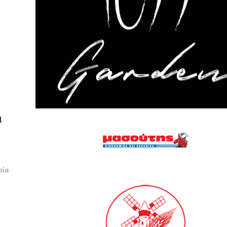
α
ρία