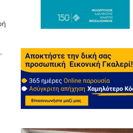
φή
ύν