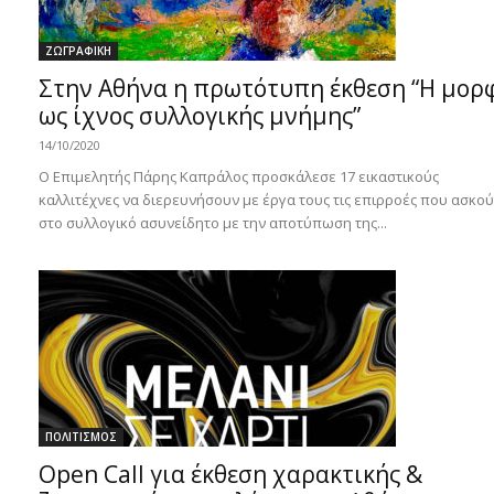
ΖΩΓΡΑΦΙΚΗ
Στην Αθήνα η πρωτότυπη έκθεση “Η μορ
ως ίχνος συλλογικής μνήμης”
14/10/2020
Ο Επιμελητής Πάρης Καπράλος προσκάλεσε 17 εικαστικούς
καλλιτέχνες να διερευνήσουν με έργα τους τις επιρροές που ασκο
στο συλλογικό ασυνείδητο με την αποτύπωση της...
ΠΟΛΙΤΙΣΜΟΣ
Open Call για έκθεση χαρακτικής &