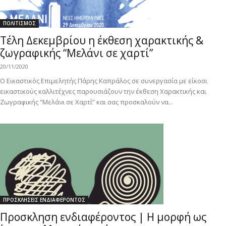
ΠΟΛΙΤΙΣΜΟΣ
Τέλη Δεκεμβρίου η έκθεση χαρακτικής &
ζωγραφικής “Μελάνι σε χαρτί”
20/11/2020
Ο Εικαστικός Επιμελητής Πάρης Καπράλος σε συνεργασία με είκοσι
εικαστικούς καλλιτέχνες παρουσιάζουν την έκθεση Χαρακτικής και
Ζωγραφικής “Μελάνι σε Χαρτί” και σας προσκαλούν να...
ΠΡΟΣΚΛΗΣΕΙΣ ΕΝΔΙΑΦΕΡΟΝΤΟΣ
Προσκληση ενδιαφέροντος | Η μορφή ως