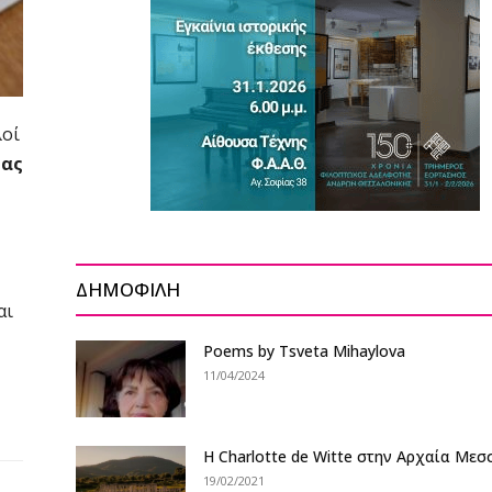
λοί
ίας
ΔΗΜΟΦΙΛΗ
αι
Poems by Tsveta Mihaylova
11/04/2024
Η Charlotte de Witte στην Αρχαία Μεσ
19/02/2021