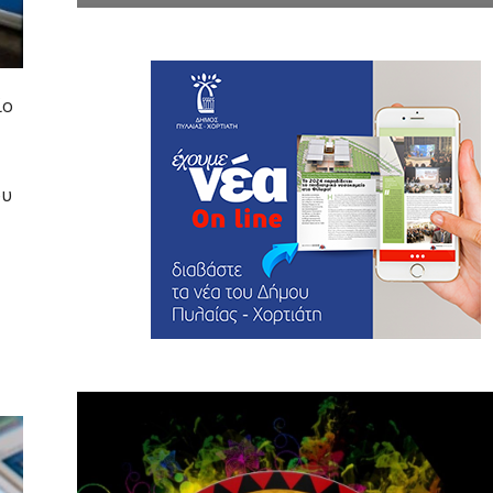
ίο
ου