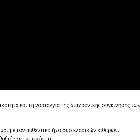
κότητα και τη νοσταλγία της διαχρονικής συγκίνησης τω
ούδι με τον αυθεντικό ήχο δύο κλασικών κιθαρών,
 βαθιά εκφραστικότητα.