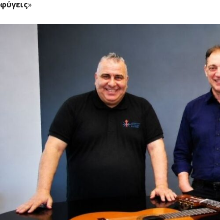
φύγεις
»