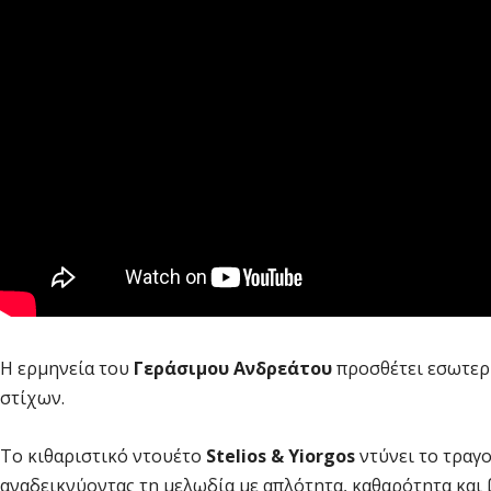
Η ερμηνεία του
Γεράσιμου Ανδρεάτου
προσθέτει εσωτερι
στίχων.
Το κιθαριστικό ντουέτο
Stelios & Yiorgos
ντύνει το τραγ
αναδεικνύοντας τη μελωδία με απλότητα, καθαρότητα και