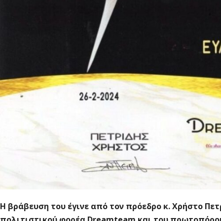
Η βράβευση του έγινε από τoν πρόεδρο κ. Χρήστο Πετ
πολιτιστικού φορέα Dreamteam και του πρωτοπόρου 