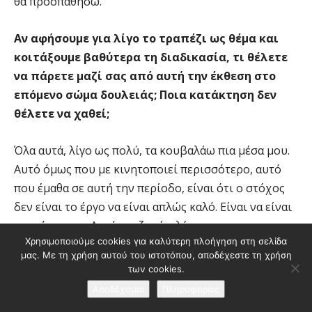
θα προσπαθήσω.
Αν αφήσουμε για λίγο το τραπέζι ως θέμα και
κοιτάξουμε βαθύτερα τη διαδικασία, τι θέλετε
να πάρετε μαζί σας από αυτή την έκθεση στο
επόμενο σώμα δουλειάς; Ποια κατάκτηση δεν
θέλετε να χαθεί;
Όλα αυτά, λίγο ως πολύ, τα κουβαλάω πια μέσα μου.
Αυτό όμως που με κινητοποιεί περισσότερο, αυτό
που έμαθα σε αυτή την περίοδο, είναι ότι ο στόχος
δεν είναι το έργο να είναι απλώς καλό. Είναι να είναι
αναπόφευκτο. Αυτό αναζητώ πλέον.
Χρησιμοποιούμε cookies για καλύτερη πλοήγηση στη σελίδα
μας. Με τη χρήση αυτού του ιστοτόπου, αποδέχεστε τη χρήση
Δεν ξέρω αν θα το καταφέρω, αλλά απέκτησα μια
των cookies.
φιλοδοξία — σε εισαγωγικά. Θέλω να το γνωρίσω.
Αποδέχομαι
Πληροφορίες