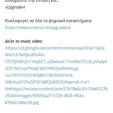
Δυναμώστε την ένταση και…
«
Upgrade
»!
Κυκλοφορεί σε όλα τα ψηφιακά καταστήματα:
https://www.smarturl.it/upgradenk
Δείτε το music video:
https://ci3.googleusercontent.com/proxy/DDwTdyQc
WxUch7w9jxrdPo4m-
I7X7QOBn2nTHkjSP7_u5JwlwnC11vvWw7OLdLpVedyA
2DY1MCvvyPKoqC42DYR07ywI0vKmyg-
nu12YHChDDnK3q8HC9bI6GXtrboX-
Gi8cHulvY7hsDPXCh8fOJtBlD3D9qw=s0-d-e1-
ft#https://mcusercontent.com/57b18e6c41c10def2276
292db/images/95593a27-b729-4626-982e-
8766224dbc26.jpg