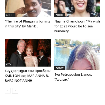
ΛΟΓΟΣ
ΛΟΓΟΣ
“The fire of Phagun is burning
Nayma Chamchoun: “My wish
in this city” by Manik...
for 2023 would be to see
humanity...
CITY
ΛΟΓΟΣ
Συγχαρητήρια του Προέδρου
Eva Petropoulou Lianou:
ΚΛΙΝΤΟΝ στη ΜΑΡΙΑΝΝΑ Β.
“Αγαπάς”
ΒΑΡΔΙΝΟΓΙΑΝΝΗ