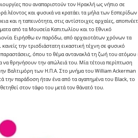
μιουργίες που αναπαριστούν τον Ηρακλή ως νήπιο σε
ορά λέοντος και φυσικά να κρατάει τα μήλα των Εσπερίδων
εια και η ταπεινότητα, στις αντίστοιχες αρχαίες, αποπνέετ
έματα από τα Μουσεία Καπιτωλίου και το Εθνικό
ονία. Ειρήσθω εν παρόδω, από αρχαιοτάτων χρόνων τα
 κανείς την τρισδιάστατη εικαστική τέχνη σε φυσικό
ς παραστάσεις, όπου το θέμα αντανακλά τη ζωή του ατόμου 
α να θρηνήσουν την απώλειά του. Μία τέτοια περίπτωση
ην Βαλτιμόρη των Η.Π.Α. Στο μνήμα του William Ackerman
τά την παράδοση ήταν ένα από τα αγαπημένα του Black, το
οθετηθεί στον τάφο του μετά τον θάνατό του.