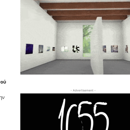
νού
- Advertisement -
ην