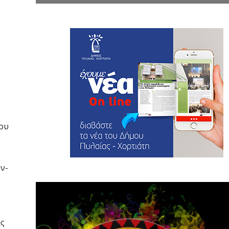
του
ν-
ης