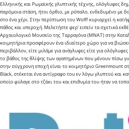
Ελληνικής και Ρωμαϊκής γλυπτικής τέχνης, ολόγλυφες δη
παρόμοια στάση, ήτοι όρθιο, με ρόπαλο, ενδεδυμένο με δ
στο ένα χέρι. Στην περίπτωση του Wolff κυριαρχεί η κατήφ
πάθος και υπεροχή. Μελετήστε φερ’ ειπείν τα σχετικά εκθ
Αρχαιολογικό Μουσείο της Ταρραγόνα (MNAT) στην Καταλ
κοιμητήρια προσφέρουν ένα ιδιαίτερο χώρο για να βιώσει
περιβάλλον, είτε μιλάμε για ανάγλυφες είτε για ολόγλυφε
το βάθος της θλίψης των αγαπημένων που μένουν πίσω γι
στην σύγχρονη εποχή είναι το κοιμητήριο Greenmount στ
Black, στέκεται ένα αντίγραφο του εν λόγω γλυπτού και κα
οποίο φύλαγε στο τζάκι του και επιθυμία του ήταν να τοπ