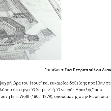
Επιμέλεια:
Εύα Πετροπούλου Λια
ψυχρή ώρα του έτους’’ και ευκαιρίας δοθείσης προέβην στ
ρου στο έργο ‘’Ο Χειμών’’ ή ‘’Ο νεαρός Ηρακλής’’ που
ύπτη Emil Wolff (1802-1879), σπουδαστής στην Ρώμη υπό