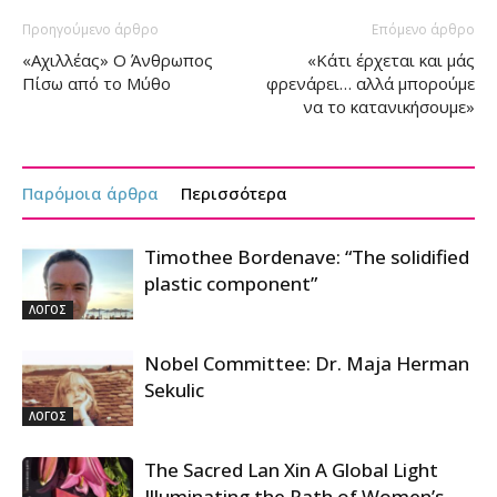
Προηγούμενο άρθρο
Επόμενο άρθρο
«Αχιλλέας» Ο Άνθρωπος
«Κάτι έρχεται και μάς
Πίσω από το Μύθο
φρενάρει… αλλά μπορούμε
να το κατανικήσουμε»
Παρόμοια άρθρα
Περισσότερα
Timothee Bordenave: “The solidified
plastic component”
ΛΟΓΟΣ
Nobel Committee: Dr. Maja Herman
Sekulic
ΛΟΓΟΣ
The Sacred Lan Xin A Global Light
Illuminating the Path of Women’s