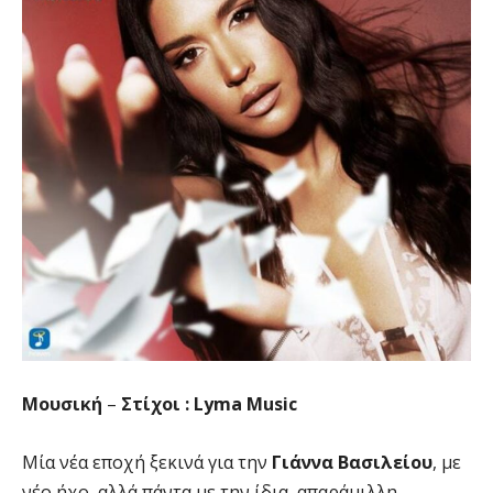
Μουσική
–
Στίχοι : Lyma Music
Μία νέα εποχή ξεκινά για την
Γιάννα Βασιλείου
, με
νέο ήχο, αλλά πάντα με την ίδια, απαράμιλλη