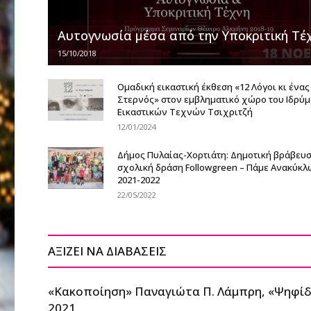
Αυτογνωσία μέσα από την Υποκριτική Τέ
15/10/2018
Ομαδική εικαστική έκθεση «12 Λόγοι κι ένας
Στερνός» στον εμβληματικό χώρο του Ιδρύ
Εικαστικών Τεχνών Τσιχριτζή
12/01/2024
Δήμος Πυλαίας-Χορτιάτη: Δημοτική βράβευσ
σχολική δράση Followgreen – Πάμε Ανακύκ
2021-2022
22/05/2022
ΑΞΙΖΕΙ ΝΑ ΔΙΑΒΑΣΕΙΣ
«Κακοποίηση» Παναγιώτα Π. Λάμπρη, «Ψηφίδ
2021