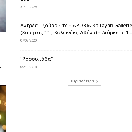
31/10/2025
Αντρέα Τζούροβιτς – APORIΑ Kalfayan Galleri
(Χάρητος 11 , Κολωνάκι, Αθήνα) – Διάρκεια: 1..
07/08/2020
“Ροσσινιάδα”
ς
05/10/2018
Περισσότερα