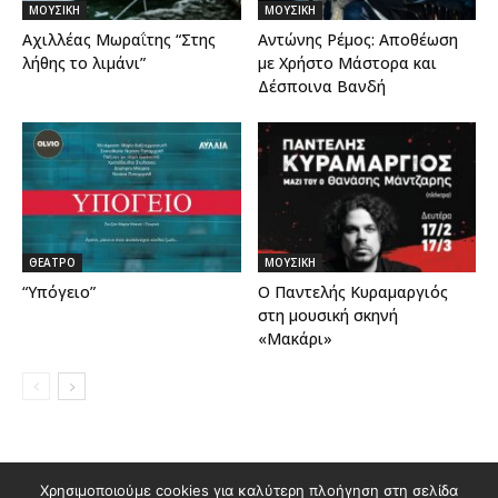
ΜΟΥΣΙΚΗ
ΜΟΥΣΙΚΗ
Αχιλλέας Μωραΐτης “Στης
Αντώνης Ρέμος: Αποθέωση
λήθης το λιμάνι”
με Χρήστο Μάστορα και
Δέσποινα Βανδή
ΘΕΑΤΡΟ
ΜΟΥΣΙΚΗ
“Υπόγειο”
Ο Παντελής Κυραμαργιός
στη μουσική σκηνή
«Μακάρι»
Χρησιμοποιούμε cookies για καλύτερη πλοήγηση στη σελίδα
Διαφημιστείτε στο Polis Magazino