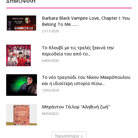
ΔΗΜΟΦΙΛΗ
Barbara Black Vampire Love, Chapter I: You
Belong To Me…….
21/11/2020
Το Κλουβί με τις τρελές ξεκινά την
περιοδεία του από το...
04/09/2020
Το νέο τραγούδι του Νίκου Μακρόπουλου
και η ιδιαίτερη ιστορία πίσω...
15/02/2024
Μπράντον Τέιλορ “Αληθινή ζωή”
08/04/2021
Περισσότερα