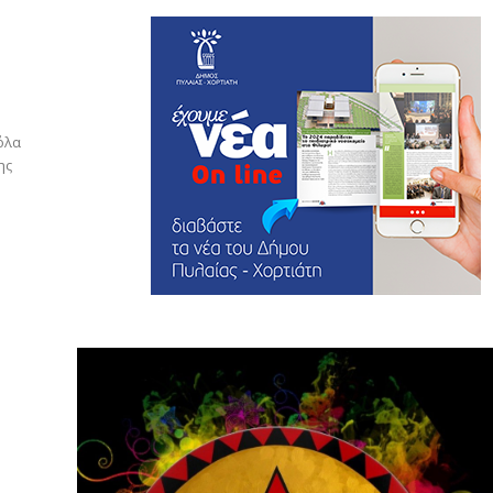
όλα
ης