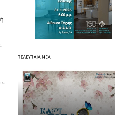
κή
ά
ΤΕΛΕΥΤΑΙΑ ΝΕΑ
 142