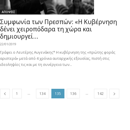
ΑΠΟΨΕΙΣ
Συμφωνία των Πρεσπών: «Η Κυβέρνηση
δένει χειροπόδαρα τη χώρα και
δημιουργεί...
22/01/2019
Γράφει ο Λευτέρης Αυγενάκης* Η κυβέρνηση της «πρώτης φοράς
αριστερά» μετά από 4 χρόνια αυταρχικής εξουσίας, πιστή στις
ιδεοληψίες τις και με τη συνέργεια των...
...
...
1
134
135
136
142