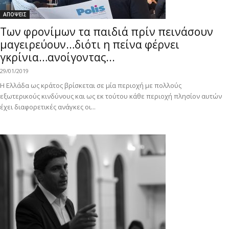
ΑΠΟΨΕΙΣ
Των φρονίμων τα παιδιά πρίν πεινάσουν
μαγειρεύουν…διότι η πείνα φέρνει
γκρίνια…ανοίγοντας...
29/01/2019
Η Ελλάδα ως κράτος βρίσκεται σε μία περιοχή με πολλούς
εξωτερικούς κινδύνους και ως εκ τούτου κάθε περιοχή πλησίον αυτών
έχει διαφορετικές ανάγκες οι...