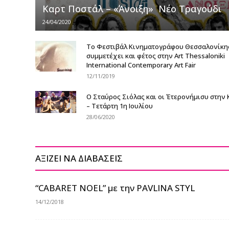
Καρτ Ποστάλ – «Άνοιξη» Νέο Τραγούδι
24/04/2020
Το Φεστιβάλ Κινηματογράφου Θεσσαλονίκη
συμμετέχει και φέτος στην Art Thessaloniki
International Contemporary Art Fair
12/11/2019
Ο Σταύρος Σιόλας και οι Έτερονήμισυ στην 
– Τετάρτη 1η Ιουλίου
28/06/2020
ΑΞΙΖΕΙ ΝΑ ΔΙΑΒΑΣΕΙΣ
“CΑBARET NOEL” με την PAVLINA STYL
14/12/2018