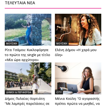
ΤΕΛΕΥΤΑΙΑ ΝΕΑ
ΜΟΥΣΙΚΗ
ΜΟΥΣΙΚΗ
Ρίτα Τσάμου: Κυκλοφόρησε
Ελένη Δήμου «Η χαρά μου
το πρώτο της single με τίτλο
όλη»
«Μία ώρα αρχύτερα»
ΔΗΜΟΙ & ΠΕΡΙΦΕΡΕΙΑ
CITY
Δήμος Πυλαίας-Χορτιάτη:
Μένια Κούλη: “Ο αγοραστής
“Με λαμπρές παρελάσεις σε
πρέπει πρώτα να μυηθεί, να