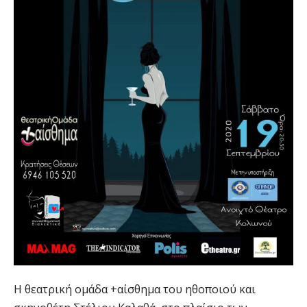
Η θεατρική ομάδα +αίσθημα του ηθοποιού και