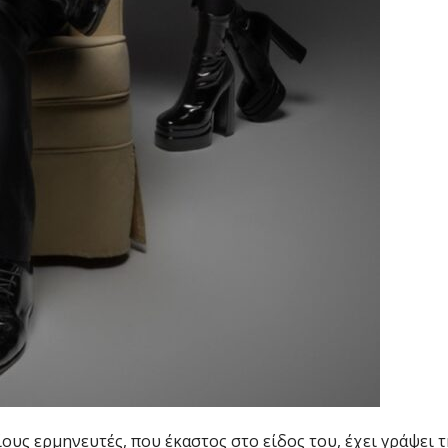
αίους ερμηνευτές, που έκαστος στο είδος του, έχει γράψει 