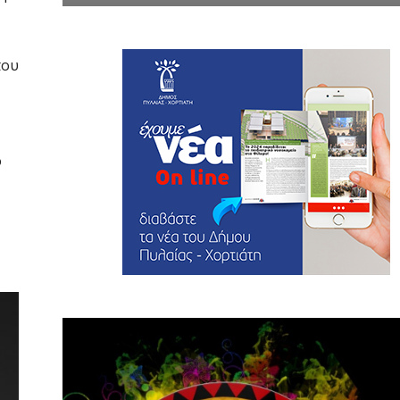
που
ό