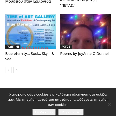
Μουσείου στην Ερμιονίδα
“ΠΕΤΑΩ”
ΓΛΥΠΤΙΚΗ
ΛΟΓΟΣ
Blue eternity… Soul… Sky… &
Poems by JoyAnne O’Donnell
Sea
Διαφημιστείτε στο Polis Magazino
Χρησιμοποιούμε cookies για καλύτερη πλοήγηση στη σελίδα
μας. Με τη χρήση αυτού του ιστοτόπου, αποδέχεστε τη χρήση
Όροι χρήσης & Πολιτική Προστασίας Προσωπικών Δεδομένων
των cookies.
Επικοινωνία
Αποδέχομαι
Πληροφορίες
© 2026 Κατασκευή ιστοσελίδας
idees creative marketing