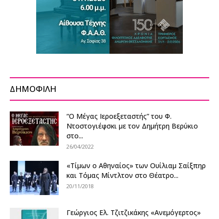
ΔΗΜΟΦΙΛΗ
“Ο Μέγας Ιεροεξεταστής” του Φ.
Ντοστογιέφσκι με τον Δημήτρη Βερύκιο
στο...
26/04/2022
«Τίμων ο Αθηναίος» των Ουίλιαμ Σαίξπηρ
και Τόμας Μίντλτον στο Θέατρο...
20/11/2018
Γεώργιος Ελ. Τζιτζικάκης «Ανεμόγερτος»