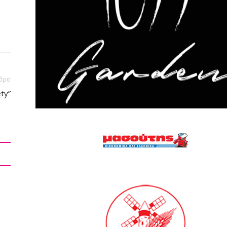
θρο
ety”