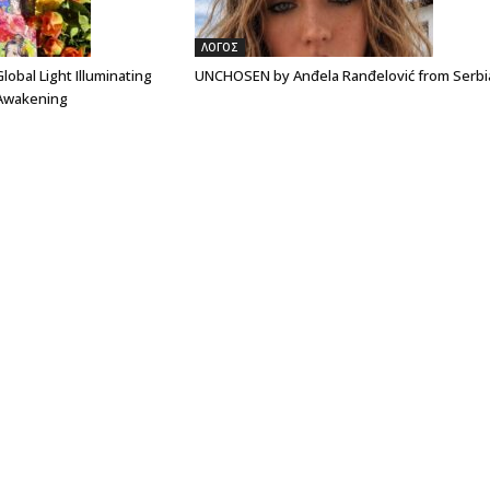
ΛΟΓΟΣ
lobal Light Illuminating
UNCHOSEN by Anđela Ranđelović from Serbi
 Awakening