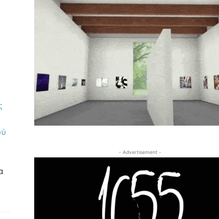
ς
ού
- Advertisement -
α