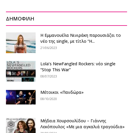
ΔΗΜΟΦΙΛΗ
Η Εμμανουέλα Νινιράκη παρουσιάζει το
νέο της single, με τίτλο “Η...
21/06/2023
Lola’s NewFangled Rockers: νέο single
“Stop This War”
08/07/2023
Μέτοικοι «Πανδώρα»
08/10/2020
Μήδεια Χουρσουλίδου – Γιάννης
Λεκόπουλος «Με μια αγκαλιά τραγούδια»