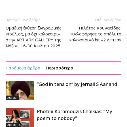
Προηγούμενο άρθρο
Επόμενο άρθρο
Ομαδική έκθεση ζωγραφικής
Πιλάτος Κουνατίδης:
«Ιούλιος, μα όχι καλοκαίρι»
Κυκλοφόρησε το απόλυτο
στην ART ARK GALLERY της
καλοκαιρινό hit «2 Λεπτά»
Νάξου, 16-30 Ιουλίου 2025
Παρόμοια άρθρα
Περισσότερα
“God in tension” by Jernail S Aanand
ΛΟΓΟΣ
Photini Karamouzis Chalkias: “My
poem to nobody”
ΛΟΓΟΣ