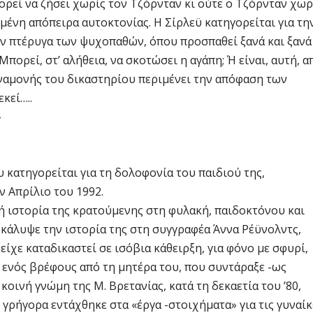
ρεί να ζήσει χωρίς τον Τζόρνταν κι ούτε ο Τζόρνταν χωρ
ημένη απόπειρα αυτοκτονίας. Η Σίρλεϋ κατηγορείται για τη
ην πτέρυγα των ψυχοπαθών, όπου προσπαθεί ξανά και ξανά
Μπορεί, στ’ αλήθεια, να σκοτώσει η αγάπη; Ή είναι, αυτή, α
αναμονής του δικαστηρίου περιμένει την απόφαση των
κεί…..
»
 κατηγορείται για τη δολοφονία του παιδιού της,
ν Απρίλιο του 1992.
νή ιστορία της κρατούμενης στη φυλακή, παιδοκτόνου και
κάλυψε την ιστορία της στη συγγραφέα Άννα Ρέϋνολντς,
είχε καταδικαστεί σε ισόβια κάθειρξη, για φόνο με σφυρί,
ς ενός βρέφους από τη μητέρα του, που συντάραξε -ως
οινή γνώμη της Μ. Βρετανίας, κατά τη δεκαετία του ’80,
γρήγορα εντάχθηκε στα «έργα -στοιχήματα» για τις γυναίκ