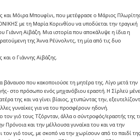
ς και Μόιρα Μπουφίνι, που μετέφρασε ο Μάριος Πλωρίτης
ΟΝΙΚΗΣ με τη Μαρία Κορινθίου να υποδύεται την τραγική
υ Γιάννη Αϊβάζη. Μια ιστορία που αποκάλυψε η ίδια η
ρατούμενη της Άννα Ρέϋνολντς, τη μία από τις δυο
 και ο Γιάννης Αϊβάζης.
ρα βάναυσο που κακοποιούσε τη μητέρα της. Λίγο μετά την
υγής- στο πρόσωπο ενός μηχανόβιου εραστή. Η Σίρλεϋ μένε
ατέρα της και να γίνει βίαιος, χτυπώντας την, εξευτελίζον
 άλλες γυναίκες για να του προσφέρουν ηδονή.
μο τον γιό τους Τζόρνταν, άλλα ο σύντροφός/εραστής της τ
την Πρόνοια και την μέλλουσα γυναίκα του και να την
 τον γιό τους, με σκοπό να την χωρίσουν από το παιδί της