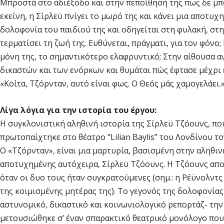
Μπροστά στο αδιέξοδο και στην πεποίθησή της πως δε μπο
εκείνη, η Σίρλεϋ πνίγει το μωρό της και κάνει μια αποτυχ
δολοφονία του παιδιού της και οδηγείται στη φυλακή, στ
τερματίσει τη ζωή της. Ευθύνεται, πράγματι, για τον φόνο; 
μόνη της, το σημαντικότερο ελαφρυντικό; Στην αίθουσα 
δικαστών και των ενόρκων και θυμάται πώς έφτασε μέχρι ε
«Κοίτα, Τζόρνταν, αυτό είναι φως. Ο Θεός μάς χαμογελάει.
Λίγα λόγια για την ιστορία του έργου:
Η συγκλονιστική αληθινή ιστορία της Σίρλεϋ Τζόουνς, που
πρωτοπαίχτηκε στο θέατρο “Lilian Baylis” του Λονδίνου το
Ο «Τζόρνταν», είναι μια μαρτυρία, βασισμένη στην αληθι
αποτυχημένης αυτόχειρα, Σίρλεϋ Τζόουνς. Η Τζόουνς απο
όταν οι δυο τους ήταν συγκρατούμενες (σημ.: η Ρέϋνολντς 
της κοιμισμένης μητέρας της). Το γεγονός της δολοφονία
αστυνομικό, δικαστικό και κοινωνιολογικό ρεπορτάζ- την κ
μετουσιώθηκε σ’ έναν σπαρακτικό θεατρικό μονόλογο που 