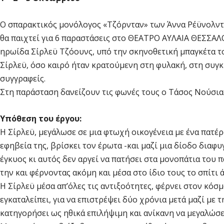
Ο σπαρακτικός μονόλογος «Τζόρνταν» των Άννα Ρέϋνολντ
θα παιχτεί για 6 παραστάσεις στο ΘΕΑΤΡΟ ΑΥΛΑΙΑ ΘΕΣΣΑΛ
ηρωίδα Σίρλεϋ Τζόουνς, υπό την σκηνοθετική μπαγκέτα το
Σίρλεϋ, όσο καιρό ήταν κρατούμενη στη φυλακή, στη συγκ
συγγραφείς.
Στη παράσταση δανείζουν τις φωνές τους ο Τάσος Νούσιας
Υπόθεση του έργου:
Η Σίρλεϋ, μεγάλωσε σε μια φτωχή οικογένεια με ένα πατέ
εφηβεία της, βρίσκει τον έρωτα -και μαζί μια δίοδο διαφ
έγκυος κι αυτός δεν αργεί να πατήσει στα μονοπάτια του π
την και φέρνοντας ακόμη και μέσα στο ίδιο τους το σπίτι
Η Σίρλεϋ μέσα απ’όλες τις αντιξοότητες, φέρνει στον κόσ
εγκαταλείπει, για να επιστρέψει δύο χρόνια μετά μαζί με 
κατηγορήσει ως ηθικά επιλήψιμη και ανίκανη να μεγαλώσει