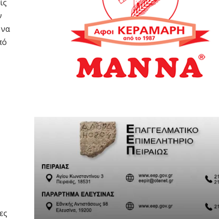
ίς
ν
 να
πό
ες