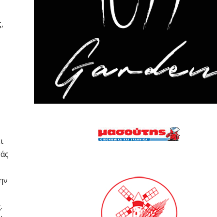
,
ι
τάς
ην
.