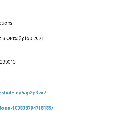
ctions
2-3 Οκτωβρίου 2021
 230013
igshid=lep5ap2g3vx7
𝗶𝗼𝗻𝘀-103838794718185/