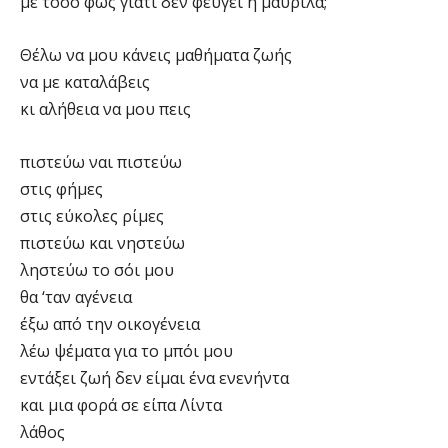
με τόσο φως γιατί δεν φεύγει η μαυρίλα;
Θέλω να μου κάνεις μαθήματα ζωής
να με καταλάβεις
κι αλήθεια να μου πεις
πιστεύω ναι πιστεύω
στις φήμες
στις εύκολες ρίμες
πιστεύω και νηστεύω
ληστεύω το σόι μου
θα ‘ταν αγένεια
έξω από την οικογένεια
λέω ψέματα για το μπόι μου
εντάξει ζωή δεν είμαι ένα ενενήντα
και μια φορά σε είπα Λίντα
λάθος