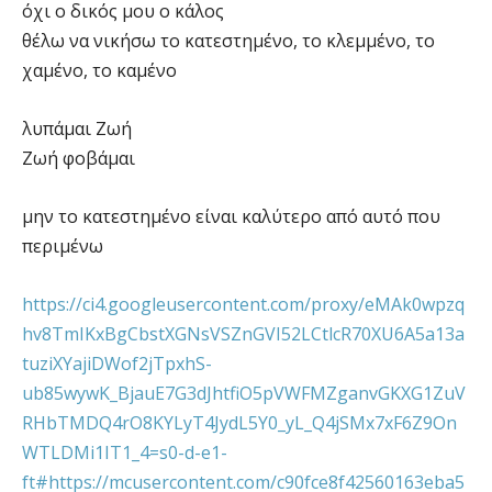
όχι ο δικός μου ο κάλος
θέλω να νικήσω το κατεστημένο, το κλεμμένο, το
χαμένο, το καμένο
λυπάμαι Ζωή
Ζωή φοβάμαι
μην το κατεστημένο είναι καλύτερο από αυτό που
περιμένω
https://ci4.googleusercontent.com/proxy/eMAk0wpzq
hv8TmIKxBgCbstXGNsVSZnGVI52LCtlcR70XU6A5a13a
tuziXYajiDWof2jTpxhS-
ub85wywK_BjauE7G3dJhtfiO5pVWFMZganvGKXG1ZuV
RHbTMDQ4rO8KYLyT4JydL5Y0_yL_Q4jSMx7xF6Z9On
WTLDMi1IT1_4=s0-d-e1-
ft#https://mcusercontent.com/c90fce8f42560163eba5