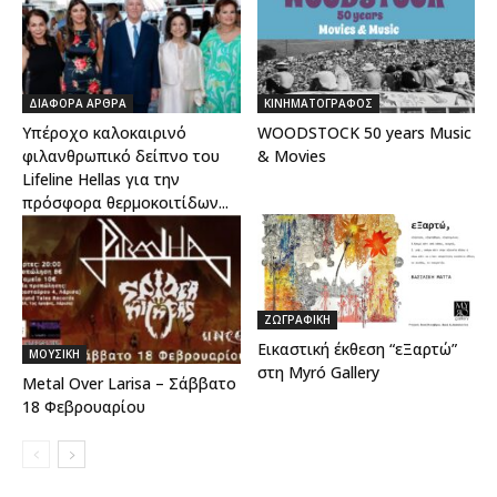
ΔΙΑΦΟΡΑ ΑΡΘΡΑ
ΚΙΝΗΜΑΤΟΓΡΑΦΟΣ
Υπέροχο καλοκαιρινό
WOODSTOCK 50 years Music
φιλανθρωπικό δείπνο του
& Movies
Lifeline Hellas για την
πρόσφορα θερμοκοιτίδων...
ΖΩΓΡΑΦΙΚΗ
Εικαστική έκθεση “εΞαρτώ”
ΜΟΥΣΙΚΗ
στη Myró Gallery
Metal Over Larisa – Σάββατο
18 Φεβρουαρίου