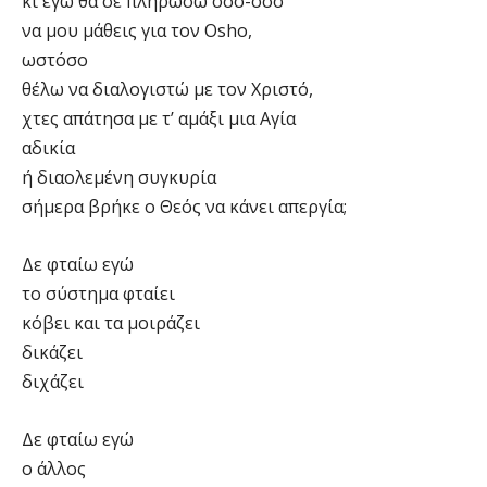
κι εγώ θα σε πληρώσω όσο-όσο
να μου μάθεις για τον Osho,
ωστόσο
θέλω να διαλογιστώ με τον Χριστό,
χτες απάτησα με τ’ αμάξι μια Αγία
αδικία
ή διαολεμένη συγκυρία
σήμερα βρήκε ο Θεός να κάνει απεργία;
Δε φταίω εγώ
το σύστημα φταίει
κόβει και τα μοιράζει
δικάζει
διχάζει
Δε φταίω εγώ
ο άλλος