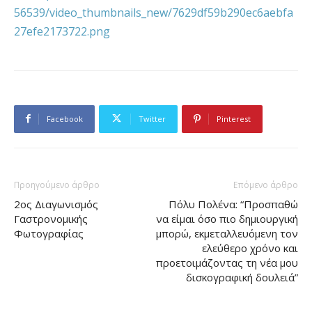
56539/video_thumbnails_new/7629df59b290ec6aebfa
27efe2173722.png
Facebook
Twitter
Pinterest
Προηγούμενο άρθρο
Επόμενο άρθρο
2ος Διαγωνισμός
Πόλυ Πολένα: “Προσπαθώ
Γαστρονομικής
να είμαι όσο πιο δημιουργική
Φωτογραφίας
μπορώ, εκμεταλλευόμενη τον
ελεύθερο χρόνο και
προετοιμάζοντας τη νέα μου
δισκογραφική δουλειά”