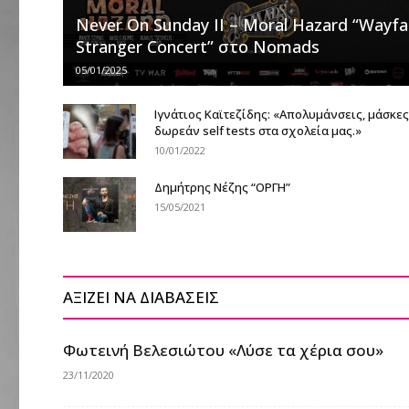
Never On Sunday II – Moral Hazard “Wayfa
Stranger Concert” στο Nomads
05/01/2025
Ιγνάτιος Καϊτεζίδης: «Απολυμάνσεις, μάσκες
δωρεάν self tests στα σχολεία μας.»
10/01/2022
Δημήτρης Νέζης “ΟΡΓΗ”
15/05/2021
ΑΞΙΖΕΙ ΝΑ ΔΙΑΒΑΣΕΙΣ
Φωτεινή Βελεσιώτου «Λύσε τα χέρια σου»
23/11/2020