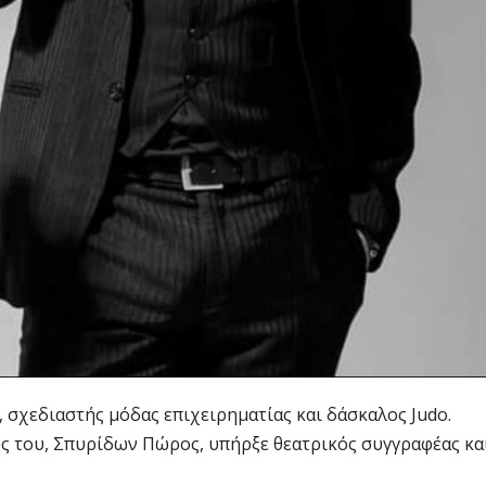
 σχεδιαστής μόδας επιχειρηματίας και δάσκαλος Judo.
ύς του, Σπυρίδων Πώρος, υπήρξε θεατρικός συγγραφέας κα