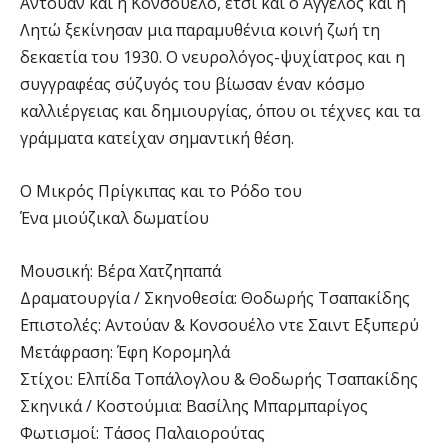
Αντουάν και η Κονσουέλο, έτσι και ο Άγγελος και η
Λητώ ξεκίνησαν μια παραμυθένια κοινή ζωή τη
δεκαετία του 1930. Ο νευρολόγος-ψυχίατρος και η
συγγραφέας σύζυγός του βίωσαν έναν κόσμο
καλλιέργειας και δημιουργίας, όπου οι τέχνες και τα
γράμματα κατείχαν σημαντική θέση.
Ο Μικρός Πρίγκιπας και το Ρόδο του
Ένα μιούζικαλ δωματίου
Μουσική: Βέρα Χατζηπαπά
Δραματουργία / Σκηνοθεσία: Θοδωρής Τσαπακίδης
Επιστολές: Αντούαν & Κονσουέλο ντε Σαιντ Εξυπερύ
Μετάφραση: Έφη Κορομηλά
Στίχοι: Ελπίδα Τοπάλογλου & Θοδωρής Τσαπακίδης
Σκηνικά / Κοστούμια: Βασίλης Μπαρμπαρίγος
Φωτισμοί: Τάσος Παλαιορούτας