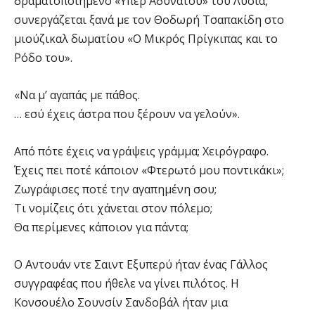
δραματοποιημένο «Υπέρ Αδυνάτου» του Λυσία,
συνεργάζεται ξανά με τον Θοδωρή Τσαπακίδη στο
μιούζικαλ δωματίου «Ο Μικρός Πρίγκιπας και το
Ρόδο του».
«Να μ’ αγαπάς με πάθος.
… εσύ έχεις άστρα που ξέρουν να γελούν».
Από πότε έχεις να γράψεις γράμμα; Χειρόγραφο.
Έχεις πει ποτέ κάποιον «Φτερωτό μου ποντικάκι»;
Ζωγράφισες ποτέ την αγαπημένη σου;
Τι νομίζεις ότι χάνεται στον πόλεμο;
Θα περίμενες κάποιον για πάντα;
Ο Αντουάν ντε Σαιντ Εξυπερύ ήταν ένας Γάλλος
συγγραφέας που ήθελε να γίνει πιλότος. Η
Κονσουέλο Σουνσίν Σανδοβάλ ήταν μια