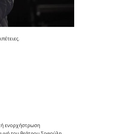
πέτειες.
ητή ενορχήστρωση
γωγή του θεάτρου Σοφούλη.