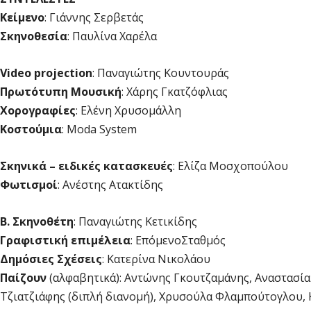
Κείμενο
: Γιάννης Σερβετάς
Σκηνοθεσία
: Παυλίνα Χαρέλα
Video
projection
: Παναγιώτης Κουντουράς
Πρωτότυπη Μουσική
: Χάρης Γκατζόφλιας
Χορογραφίες
: Ελένη Χρυσομάλλη
Κοστούμια
: Moda System
Σκηνικά – ειδικές κατασκευές
: Ελίζα Μοσχοπούλου
Φωτισμοί
: Ανέστης Ατακτίδης
Β. Σκηνοθέτη
: Παναγιώτης Κετικίδης
Γραφιστική επιμέλεια
: ΕπόμενοΣταθμός
Δημόσιες Σχέσεις
: Κατερίνα Νικολάου
Παίζουν
(αλφαβητικά): Αντώνης Γκουτζαμάνης, Αναστασί
Τζιατζιάφης (διπλή διανομή), Χρυσούλα Φλαμπούτογλου,