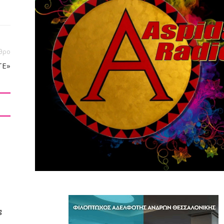
θρο
ΤΕ»
g