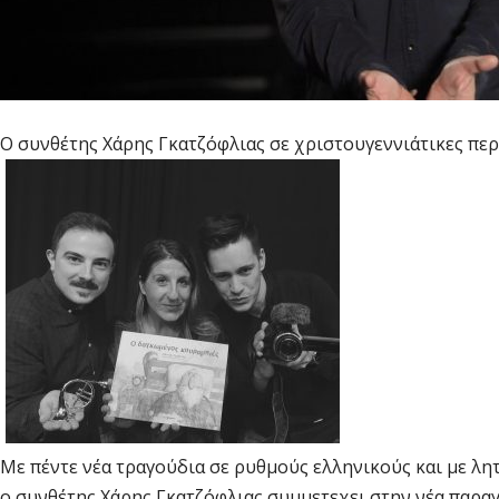
Ο συνθέτης Χάρης Γκατζόφλιας σε χριστουγεννιάτικες περι
Με πέντε νέα τραγούδια σε ρυθμούς ελληνικούς και με λ
ο συνθέτης Χάρης Γκατζόφλιας συμμετεχει στην νέα παρα