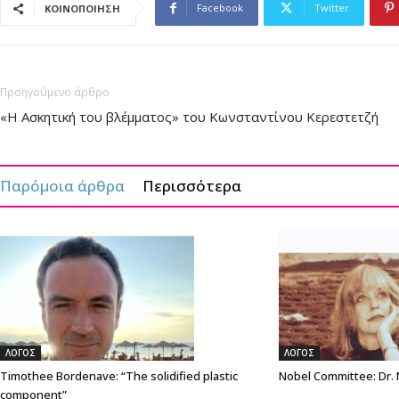
Facebook
Twitter
ΚΟΙΝΟΠΟΙΗΣΗ
Προηγούμενο άρθρο
«Η Ασκητική του βλέμματος» του Κωνσταντίνου Κερεστετζή
Παρόμοια άρθρα
Περισσότερα
ΛΟΓΟΣ
ΛΟΓΟΣ
Timothee Bordenave: “The solidified plastic
Nobel Committee: Dr.
component”