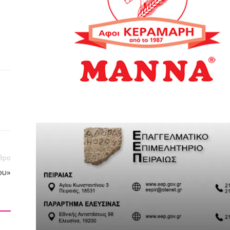
θρο
ου»