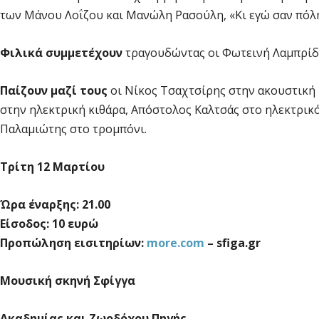
των Μάνου Λοΐζου και Μανώλη Ρασούλη, «Κι εγώ σαν πό
Φιλικά συμμετέχουν
τραγουδώντας οι Φωτεινή Λαμπρί
Παίζουν μαζί τους
οι Νίκος Τσαχτσίρης στην ακουστική
στην ηλεκτρική κιθάρα, Απόστολος Καλτσάς στο ηλεκτρικ
Παλαμιώτης στο τρομπόνι.
Τρίτη 12 Μαρτίου
Ώρα έναρξης: 21.00
E
ίσοδος: 10 ευρώ
Προπώληση εισιτηρίων:
more
.
com
–
sfiga
.
gr
Μουσική σκηνή Σφίγγα
Ακαδημίας και Ζωοδόχου Πηγής