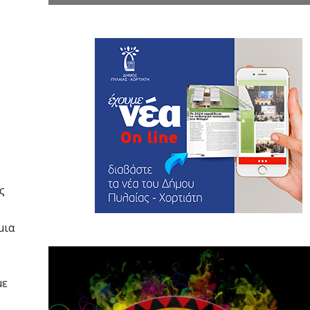
ς
μια
με