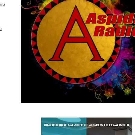
σαν
υ