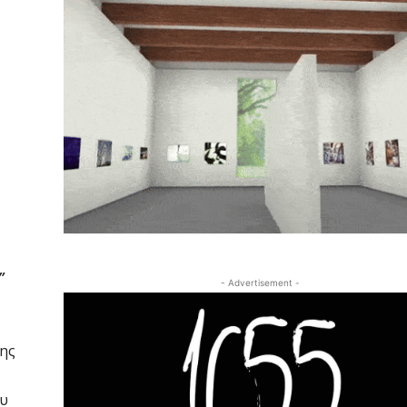
”
- Advertisement -
της
ου