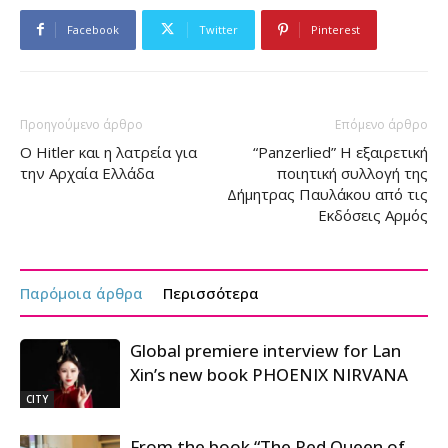
Facebook
Twitter
Pinterest
Προηγούμενο άρθρο
Επόμενο άρθρο
Ο Hitler και η λατρεία για
“Panzerlied” Η εξαιρετική
την Αρχαία Ελλάδα
ποιητική συλλογή της
Δήμητρας Παυλάκου από τις
Εκδόσεις Αρμός
Παρόμοια άρθρα
Περισσότερα
Global premiere interview for Lan
Xin’s new book PHOENIX NIRVANA
CITY
From the book “The Red Queen of