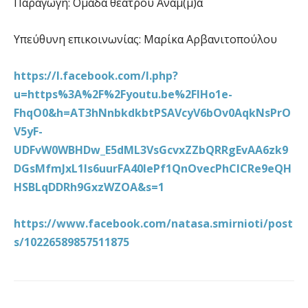
Παραγωγή: Ομάδα θεάτρου Άναμ(μ)α
Υπεύθυνη επικοινωνίας: Μαρίκα Αρβανιτοπούλου
https://l.facebook.com/l.php?
u=https%3A%2F%2Fyoutu.be%2FIHo1e-
FhqO0&h=AT3hNnbkdkbtPSAVcyV6bOv0AqkNsPrO
V5yF-
UDFvW0WBHDw_E5dML3VsGcvxZZbQRRgEvAA6zk9
DGsMfmJxL1ls6uurFA40lePf1QnOvecPhCICRe9eQH
HSBLqDDRh9GxzWZOA&s=1
https://www.facebook.com/natasa.smirnioti/post
s/10226589857511875