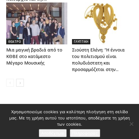
ΘΕΑΤΡΟ
ΓΛΥΠΤΙΚΗ
Μια μαγική βραδιά από το
Σιούστη Ελένη: “Η έννοια
ΚΘΒΕ στο κατάμεστο
του πολιτισμού είναι
Μέγαρο Μουσικής
πολυδιάστατη και
προσαρμόζεται στην...
Χρησιμοποιούμε cookies για καλύτερη πλοήγηση στη σελίδα
Διαφημιστείτε στο Polis Magazino
μας. Με τη χρήση αυτού του ιστοτόπου, αποδέχεστε τη χρήση
Όροι χρήσης & Πολιτική Προστασίας Προσωπικών Δεδομένων
των cookies.
Επικοινωνία
Αποδέχομαι
Πληροφορίες
© 2026 Κατασκευή ιστοσελίδας
idees creative marketing