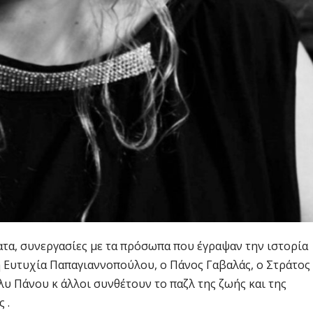
ατα, συνεργασίες με τα πρόσωπα που έγραψαν την ιστορία
η Ευτυχία Παπαγιαννοπούλου, ο Πάνος Γαβαλάς, ο Στράτος
υ Πάνου κ άλλοι συνθέτουν το παζλ της ζωής και της
 .