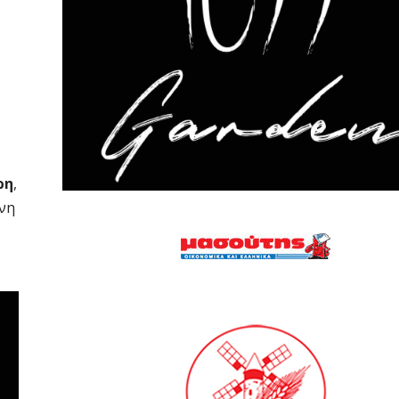
ρη
,
χνη