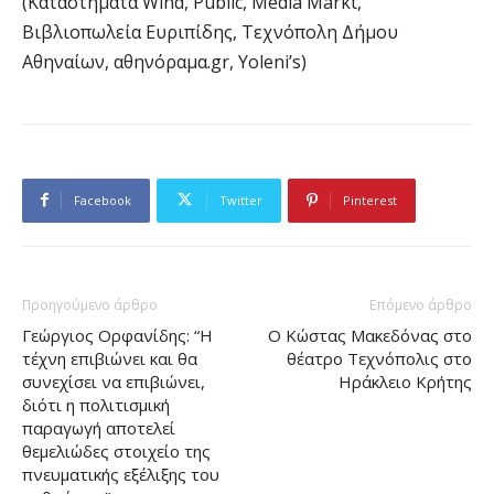
(Καταστήματα Wind, Public, Media Markt,
Βιβλιοπωλεία Ευριπίδης, Τεχνόπολη Δήμου
Αθηναίων, αθηνόραμα.gr, Yoleni’s)
Facebook
Twitter
Pinterest
Προηγούμενο άρθρο
Επόμενο άρθρο
Γεώργιος Ορφανίδης: “Η
O Κώστας Μακεδόνας στο
τέχνη επιβιώνει και θα
θέατρο Τεχνόπολις στο
συνεχίσει να επιβιώνει,
Ηράκλειο Κρήτης
διότι η πολιτισμική
παραγωγή αποτελεί
θεμελιώδες στοιχείο της
πνευματικής εξέλιξης του