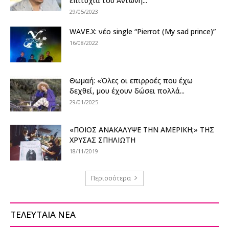
επιτυχία του Αντώνη...
29/05/2023
WAVE.X: νέο single “Pierrot (My sad prince)”
16/08/2022
Θωμαή: «Όλες οι επιρροές που έχω
δεχθεί, μου έχουν δώσει πολλά...
29/01/2025
«ΠΟΙΟΣ ΑΝΑΚΑΛΥΨΕ ΤΗΝ ΑΜΕΡΙΚΗ;» ΤΗΣ
ΧΡΥΣΑΣ ΣΠΗΛΙΩΤΗ
18/11/2019
Περισσότερα
ΤΕΛΕΥΤΑΙΑ ΝΕΑ