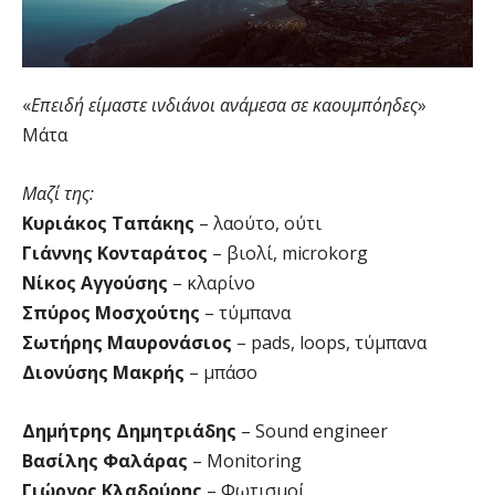
«
Επειδή είμαστε ινδιάνοι ανάμεσα σε καουμπόηδες
»
Μάτα
Μαζί της:
Κυριάκος Ταπάκης
– λαούτο, ούτι
Γιάννης Κονταράτος
– βιολί, microkorg
Νίκος Αγγούσης
– κλαρίνο
Σπύρος Μοσχούτης
– τύμπανα
Σωτήρης Μαυρονάσιος
– pads, loops, τύμπανα
Διονύσης Μακρής
– μπάσο
Δημήτρης Δημητριάδης
– Sound engineer
Βασίλης Φαλάρας
– Monitoring
Γιώργος Κλαδούρης
– Φωτισμοί