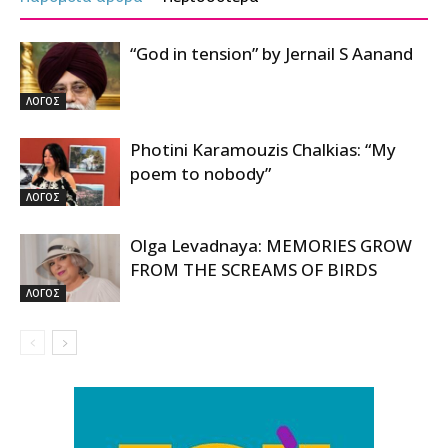
“God in tension” by Jernail S Aanand
ΛΟΓΟΣ
Photini Karamouzis Chalkias: “My
poem to nobody”
ΛΟΓΟΣ
Olga Levadnaya: MEMORIES GROW
FROM THE SCREAMS OF BIRDS
ΛΟΓΟΣ