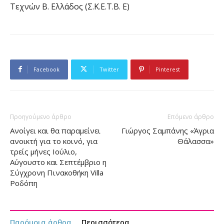
Τεχνών Β. Ελλάδος (Σ.Κ.Ε.Τ.Β. Ε)
Facebook
Twitter
Pinterest
Προηγούμενο άρθρο
Επόμενο άρθρο
Ανοίγει και θα παραμείνει
Γιώργος Σαμπάνης «Άγρια
ανοικτή για το κοινό, για
Θάλασσα»
τρείς μήνες Ιούλιο,
Αύγουστο και Σεπτέμβριο η
Σύγχρονη Πινακοθήκη Villa
Ροδόπη
Παρόμοια άρθρα
Περισσότερα