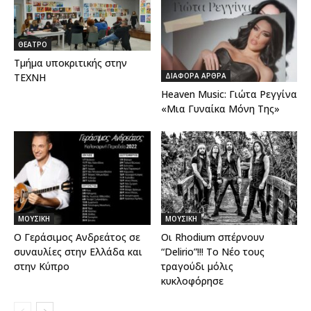
ΘΕΑΤΡΟ
Τμήμα υποκριτικής στην
ΔΙΑΦΟΡΑ ΑΡΘΡΑ
ΤΕΧΝΗ
Ηeaven Music: Γιώτα Ρεγγίνα
«Μια Γυναίκα Μόνη Της»
ΜΟΥΣΙΚΗ
ΜΟΥΣΙΚΗ
Ο Γεράσιμος Ανδρεάτος σε
Οι Rhodium σπέρνουν
συναυλίες στην Ελλάδα και
“Delirio”!!! Το Νέο τους
στην Κύπρο
τραγούδι μόλις
κυκλοφόρησε