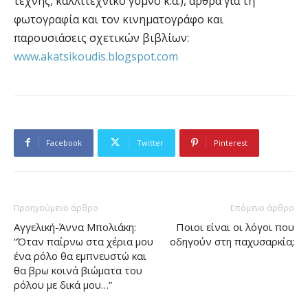
τέχνης, καλλιτεχνικό γυμνό κ.ά.), άρθρα για τη
φωτογραφία και τον κινηματογράφο και
παρουσιάσεις σχετικών βιβλίων:
www.akatsikoudis.blogspot.com
Facebook
Twitter
Pinterest
Προηγούμενο άρθρο
Επόμενο άρθρο
Αγγελική-Άννα Μπολιάκη:
Ποιοι είναι οι λόγοι που
“Όταν παίρνω στα χέρια μου
οδηγούν στη παχυσαρκία;
ένα ρόλο θα εμπνευστώ και
θα βρω κοινά βιώματα του
ρόλου με δικά μου…”