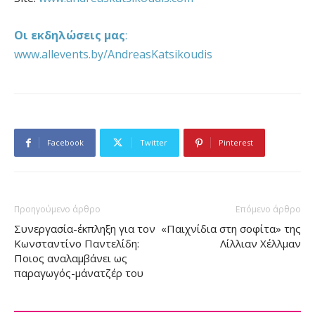
Οι εκδηλώσεις μας
:
www.allevents.by/AndreasKatsikoudis
Facebook
Twitter
Pinterest
Προηγούμενο άρθρο
Επόμενο άρθρο
Συνεργασία-έκπληξη για τον
«Παιχνίδια στη σοφίτα» της
Κωνσταντίνο Παντελίδη:
Λίλλιαν Χέλλμαν
Ποιος αναλαμβάνει ως
παραγωγός-μάνατζέρ του