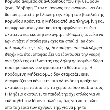
Κόρινθο ανάμεσα σε ανθρώπους που την θεωρούν
ξένη, βάρβαρη. Όταν ο Ιάσονας της ανακοινώνει ότι
θα παντρευτεί την Γλαύκη, την κόρη του βασιλιά της
Κορίνθου Κρέοντα, η Μήδεια από μια πληγωμένη και
περιφρονημένη γυναίκα μεταμορφώνεται σε ένα
σκοτεινό και εκδικητικό αγρίμι.
«Μπορεί η γυναίκα να
μην αντέχει ν’ ακούει για μάχες και σπαθιά, μα όταν
πολιορκηθεί ο έρωτάς της, δεν υπάρχει πιο πολεμόχαρη
ψυχή
» και έτσι αποφασίζει να εξοντώσει την νεαρή
αντίζηλό της στέλνοντας της δηλητηριασμένα δώρα
που προκαλούν τον φρικιαστικό θάνατό της. Η
προδομένη Μήδεια όμως δεν σταματάει εκεί.
Αποφασίζει να κάνει την πιο αδιανόητη πράξη: να
σκοτώσει με τα ίδια της τα χέρια τα δυο παιδιά τους.
Η Μήδεια σκοτώνει τα παιδιά της όχι απλώς για να
εκδικηθεί τον Ιάσονα, αλλά κυρίως για να τα σώσει
από τα χέρια των εχθρών της, για να μην τα