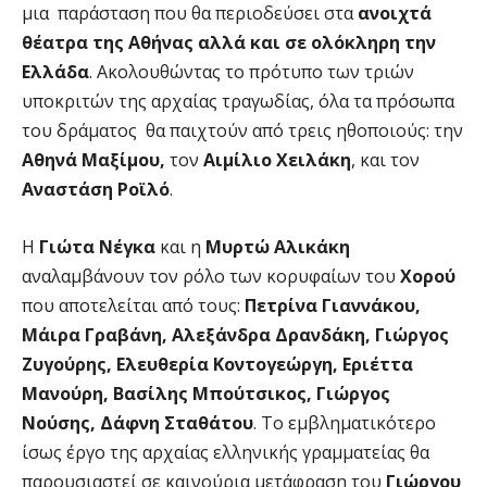
μια παράσταση που θα περιοδεύσει στα
ανοιχτά
θέατρα της Αθήνας αλλά και σε ολόκληρη την
Ελλάδα
. Ακολουθώντας το πρότυπο των τριών
υποκριτών της αρχαίας τραγωδίας, όλα τα πρόσωπα
του δράματος θα παιχτούν από τρεις ηθοποιούς: την
Αθηνά Μαξίμου,
τον
Αιμίλιο Χειλάκη
, και τον
Αναστάση Ροϊλό
.
Η
Γιώτα Νέγκα
και η
Μυρτώ Αλικάκη
αναλαμβάνουν τον ρόλο των κορυφαίων του
Χορού
που αποτελείται από τους:
Πετρίνα Γιαννάκου,
Μάιρα Γραβάνη, Αλεξάνδρα Δρανδάκη, Γιώργος
Ζυγούρης, Ελευθερία Κοντογεώργη, Εριέττα
Μανούρη, Βασίλης Μπούτσικος, Γιώργος
Νούσης, Δάφνη Σταθάτου
. Το εμβληματικότερο
ίσως έργο της αρχαίας ελληνικής γραμματείας θα
παρουσιαστεί σε καινούρια μετάφραση του
Γιώργου