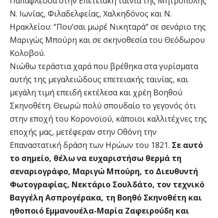
Παπαφλέσσα στην Επετειακή ταινία της Μητρόπολης
Ν. Ιωνίας, Φιλαδελφείας, Χαλκηδόνος και Ν.
Ηρακλείου: “Που’σαι μωρέ Νικηταρά” σε σενάριο της
Μαριγώς Μπούρη και σε σκηνοθεσία του Θεόδωρου
Κολοβού.
Νιώθω τεράστια χαρά που βρέθηκα στα γυρίσματα
αυτής της μεγαλειώδους επετειακής ταινίας, και
μεγάλη τιμή επειδή εκτέλεσα και χρέη Βοηθού
Σκηνοθέτη. Θεωρώ πολύ σπουδαίο το γεγονός ότι
στην εποχή του Κορονοϊού, κάποιοι καλλιτέχνες της
εποχής μας, μετέφεραν στην Οθόνη την
Επαναστατική δράση των Ηρώων του 1821.
Σε αυτό
το σημείο, θέλω να ευχαριστήσω θερμά τη
σεναριογράφο, Μαριγώ Μπούρη, το Διευθυντή
Φωτογραφίας, Νεκτάριο Σουλδάτο, τον τεχνικό
Βαγγέλη Ασπρογέρακα, τη Βοηθό Σκηνοθέτη και
ηθοποιό Εμμανουέλα-Μαρία Ζαφειρούδη και