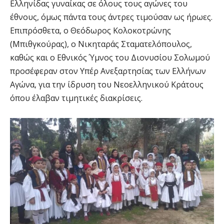
Ελληνίδας γυναίκας σε όλους τους αγώνες του
έθνους, όμως πάντα τους άντρες τιμούσαν ως ήρωες.
Επιπρόσθετα, ο Θεόδωρος Κολοκοτρώνης
(Μπιθγκούρας), ο Νικηταράς Σταματελόπουλος,
καθώς και ο Εθνικός Ύμνος του Διονυσίου Σολωμού
προσέφεραν στον Υπέρ Ανεξαρτησίας των Ελλήνων
Αγώνα, για την ίδρυση του Νεοελληνικού Κράτους
όπου έλαβαν τιμητικές διακρίσεις.