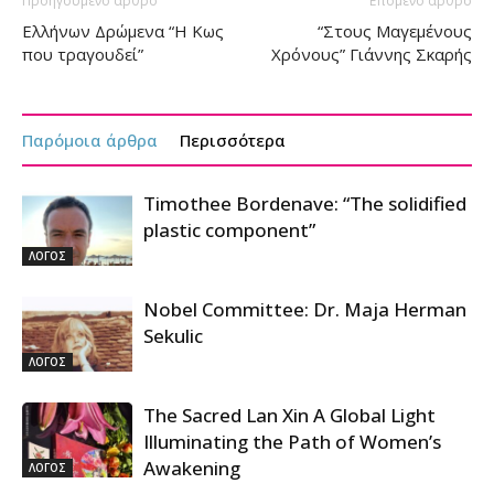
Προηγούμενο άρθρο
Επόμενο άρθρο
Ελλήνων Δρώμενα “Η Κως
“Στους Μαγεμένους
που τραγουδεί”
Χρόνους” Γιάννης Σκαρής
Παρόμοια άρθρα
Περισσότερα
Timothee Bordenave: “The solidified
plastic component”
ΛΟΓΟΣ
Nobel Committee: Dr. Maja Herman
Sekulic
ΛΟΓΟΣ
The Sacred Lan Xin A Global Light
Illuminating the Path of Women’s
Awakening
ΛΟΓΟΣ