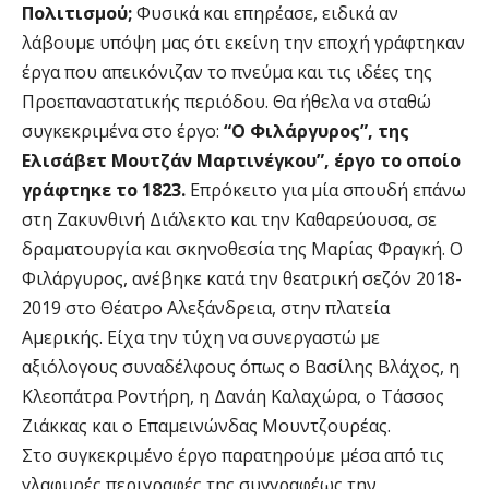
Πολιτισμού;
Φυσικά και επηρέασε, ειδικά αν
λάβουμε υπόψη μας ότι εκείνη την εποχή γράφτηκαν
έργα που απεικόνιζαν το πνεύμα και τις ιδέες της
Προεπαναστατικής περιόδου. Θα ήθελα να σταθώ
συγκεκριμένα στο έργο:
“Ο Φιλάργυρος”, της
Ελισάβετ Μουτζάν Μαρτινέγκου”, έργο το οποίο
γράφτηκε το 1823.
Επρόκειτο για μία σπουδή επάνω
στη Ζακυνθινή Διάλεκτο και την Καθαρεύουσα, σε
δραματουργία και σκηνοθεσία της Μαρίας Φραγκή. Ο
Φιλάργυρος, ανέβηκε κατά την θεατρική σεζόν 2018-
2019 στο Θέατρο Αλεξάνδρεια, στην πλατεία
Αμερικής. Είχα την τύχη να συνεργαστώ με
αξιόλογους συναδέλφους όπως ο Βασίλης Βλάχος, η
Κλεοπάτρα Ροντήρη, η Δανάη Καλαχώρα, ο Τάσσος
Ζιάκκας και ο Επαμεινώνδας Μουντζουρέας.
Στο συγκεκριμένο έργο παρατηρούμε μέσα από τις
γλαφυρές περιγραφές της συγγραφέως την