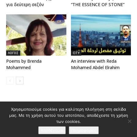
για δεύτερη σεζόν
“THE ESSENCE OF STONE”
ΛΟΓΟΣ
CITY
Poems by Brenda
An interview with Reda
Mohammed
Mohamed Abdel Elrahim
Χρησιμοποιούμε cookies για καλύτερη πλοήγηση στη σελίδα
Διαφημιστείτε στο Polis Magazino
μας. Με τη χρήση αυτού του ιστοτόπου, αποδέχεστε τη χρήση
Όροι χρήσης & Πολιτική Προστασίας Προσωπικών Δεδομένων
των cookies.
Επικοινωνία
Αποδέχομαι
Πληροφορίες
© 2026 Κατασκευή ιστοσελίδας
idees creative marketing