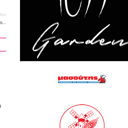
θρο
ει…
g