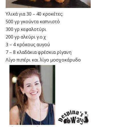
Υλικά για 30 – 40 κροκέτες:
500 γρ γκούντα καπνιστό
300 γρ κεφαλοτύρι
200 γρ αλεύρι γ.ο.χ
3 – 4 κρόκους αυγού
7 – 8 κλαδάκια φρέσκια ρίγανη
Λίγο πιπέρι και λίγο μοσχοκάρυδο