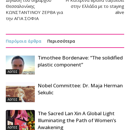
Δήλωση του δημάρχου
Η Κατερίνα Βρανά ταξιδεύει
Θεσσαλονίκης
στην Ελλάδα με το staying
ΚΩΝΣΤΑΝΤΙΝΟΥ ΖΕΡΒΑ για
alive
την ΑΓΙΑ ΣΟΦΙΑ
Παρόμοια άρθρα
Περισσότερα
Timothee Bordenave: “The solidified
plastic component”
ΛΟΓΟΣ
Nobel Committee: Dr. Maja Herman
Sekulic
ΛΟΓΟΣ
The Sacred Lan Xin A Global Light
Illuminating the Path of Women’s
Awakening
ΛΟΓΟΣ