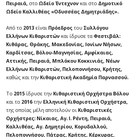
Πειραιά,
στο
Ωδείο Έντεχνον
και στο
Δημοτικό
Ωδείο Καλλιθέας «Οδυσσέας Δημητριάδης».
Από το
2013
είναι
Πρόεδρος
του
Συλλόγου
Ελλήνων Κιθαριστών
και ίδρυσε τα
Φεστιβάλ:
Κιθάρας, Θράκης, Μακεδονίας, Ιονίων Νήσων,
Καρδίτσας, Βόλου-Μαγνησίας, Αμφίκαιας,
Αττικής, Πειραιά, Μπλόκου Κοκκινιάς, Νέων
Ελλήνων Κιθαριστών, Πελοποννήσου, Κρήτης,
καθώς και την
Κιθαριστική Ακαδημία Παρνασσού.
Το
2015
ίδρυσε την
Κιθαριστική Ορχήστρα Βόλου
και το
2016
την
Ελληνική Κιθαριστική Ορχήστρα,
της οποίας μέλη αποτελούν οι
Κιθαριστικές
Ορχήστρες: Νίκαιας, Αγ. Ι. Ρέντη, Πειραιά,
Καλλιθέας, Αγ. Δημητρίου, Κορυδαλλού,
Πελοποννήσου, Πάτρας, Κρήτης, Κέρκυρας,