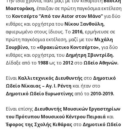
Την ίδια χρονιά, πάλι μαζί με τον κιθαριστή
Βασίλη
Μαστοράκη,
έπαιξαν σε πρώτη παγκόσμια εκτέλεση
το
Κοντσέρτο “Από τον Astor στον Μάνο”
για δύο
κιθάρες και ορχήστρα του
Νίκου Ξανθούλη,
αφιερωμένο στους ίδιους. Το
2016,
ερμήνευσε σε
πρώτη παγκόσμια εκτέλεση, μαζί με τον
Μιχάλη
Σουρβίνο,
το
«Θρακιώτικο Κοντσέρτο»,
για δύο
κιθάρες και ορχήστρα, του
Δημήτρη Σβυντρίδη.
Δίδαξε από το
1988
ως το
2012
στο
Ωδείο Αθηνών.
Είναι
Καλλιτεχνικός Διευθυντής
στο
Δημοτικό
Ωδείο Νίκαιας – Αγ. Ι. Ρέντη
και ήταν στο
Δημοτικό Ωδείο Ευρωστίνης
από το
2010-2019
.
Είναι επίσης
Διευθυντής Μουσικών Εργαστηρίων
του Πρότυπου Μουσικού Κέντρου Πειραιά
και
Έφορος της Σχολής Κιθάρας
στο
Δημοτικό Ωδείο