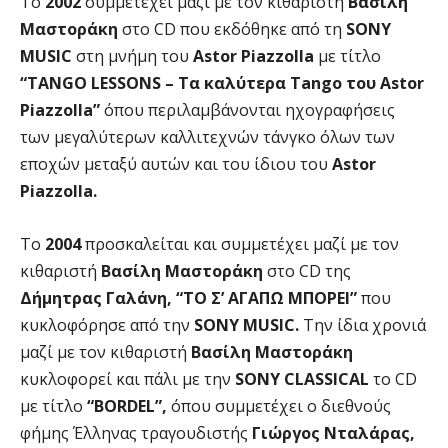
Το
2002
συμμετέχει μαζί με τον κιθαριστή
Βασίλη
Μαστοράκη
στο CD που εκδόθηκε από τη
SONY
MUSIC
στη μνήμη του
Astor Piazzolla
με τίτλο
“TANGO LESSONS – Τα καλύτερα Tango του Astor
Piazzolla”
όπου περιλαμβάνονται ηχογραφήσεις
των μεγαλύτερων καλλιτεχνών τάνγκο όλων των
εποχών μεταξύ αυτών και του ίδιου του
Astor
Piazzolla.
Το
2004
προσκαλείται και συμμετέχει μαζί με τον
κιθαριστή
Βασίλη Μαστοράκη
στο CD της
Δήμητρας Γαλάνη, “ΤΟ Σ’ ΑΓΑΠΩ ΜΠΟΡΕΙ”
που
κυκλοφόρησε από την
SONY MUSIC.
Την ίδια χρονιά
μαζί με τον κιθαριστή
Βασίλη Μαστοράκη
κυκλοφορεί και πάλι με την
SONY CLASSICAL
το CD
με τίτλο
“BORDEL”,
όπου συμμετέχει ο διεθνούς
φήμης Έλληνας τραγουδιστής
Γιώργος Νταλάρας,