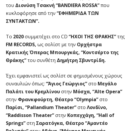
του
Διονύση Τσακνή “BANDIERA ROSSA”
που
κυκλοφόρησε από την
“ΕΦΗΜΕΡΙΔΑ ΤΩΝ
ΣΥΝΤΑΚΤΩΝ”.
Το
2020
συμμετέχει στο CD
“ΗΧΟΙ ΤΗΣ ΘΡΑΚΗΣ”
της
FM RECORDS,
ως σολίστ με την
Ορχήστρα
Κρατικής Όπερας Μπουργκάς, “Κοντσέρτο της
Θράκης”
του συνθέτη
Δημήτρη Σβυντρίδη.
Έχει εμφανιστεί ως σολίστ σε φημισμένους χώρους
συναυλιών όπως:
“Άγιος Γεώργιος”
στο
Μεγάλο
Παλάτι του Κρεμλίνου
στην
Μόσχα, “Alte Opera”
στην
Φρανκφούρτη, Θέατρο “Olympia”
στο
Παρίσι, “Pallandium Theater”
στο
Λονδίνο,
“Raddisson Theater”
στην
Κοπεγχάγη, “Hall of
Springs”
στη
Σαρατόγκα, Θέατρο “Αμαντέο
Ρολντάν”
στην
Αβάνα, “Μέγαρο Μουσικής