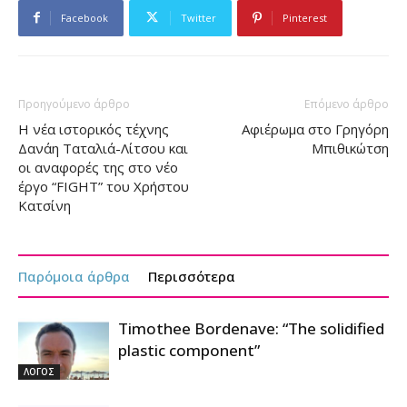
Facebook
Twitter
Pinterest
Προηγούμενο άρθρο
Επόμενο άρθρο
Η νέα ιστορικός τέχνης
Αφιέρωμα στο Γρηγόρη
Δανάη Ταταλιά-Λίτσου και
Μπιθικώτση
οι αναφορές της στο νέο
έργο “FIGHT” του Χρήστου
Κατσίνη
Παρόμοια άρθρα
Περισσότερα
Timothee Bordenave: “The solidified
plastic component”
ΛΟΓΟΣ