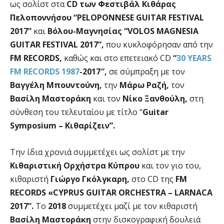
ως σολίστ στα
CD των Φεστιβάλ Κιθάρας
Πελοποννήσου “PELOPONNESE GUITAR FESTIVAL
2017”
και
Βόλου-Μαγνησίας “VOLOS MAGNESIA
GUITAR FESTIVAL 2017”,
που κυκλοφόρησαν από την
FM RECORDS,
καθώς και στο επετειακό CD
“
30 YEARS
FM RECORDS 1987
-2017″,
σε σύμπραξη με τον
Βαγγέλη Μπουντούνη,
την
Mάρω Ραζή,
τον
Βασίλη Μαστοράκη
και τον
Νίκο Ξανθούλη,
στη
σύνθεση του τελευταίου με τίτλο “
Guitar
Symposium – Κιθαρίζειν”.
Την ίδια χρονιά συμμετέχει ως σολίστ με την
Κιθαριστική Ορχήστρα Κύπρου
και τον γιο του,
κιθαριστή
Γιώργο Γκόλγκαρη,
στο CD της
FM
RECORDS «CYPRUS GUITAR ORCHESTRA – LARNACA
2017”.
Το
2018
συμμετέχει μαζί με τον κιθαριστή
Βασίλη Μαστοράκη
στην δισκογραφική δουλειά