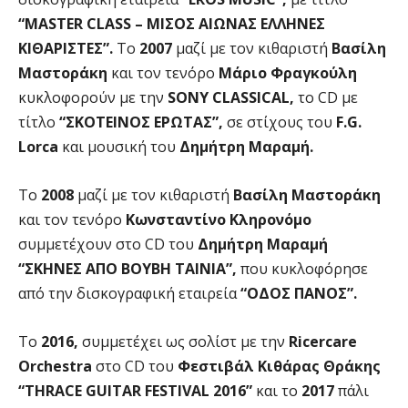
“MASTER CLASS – MΙΣΟΣ ΑΙΩΝΑΣ ΕΛΛΗΝΕΣ
ΚΙΘΑΡΙΣΤΕΣ”.
To
2007
μαζί με τον κιθαριστή
Βασίλη
Μαστοράκη
και τον τενόρο
Μάριο Φραγκούλη
κυκλοφορούν με την
SONY CLASSICAL,
το CD με
τίτλο
“ΣΚΟΤΕΙΝΟΣ ΕΡΩΤΑΣ”,
σε στίχους του
F.G.
Lorca
και μουσική του
Δημήτρη Μαραμή.
To
2008
μαζί με τον κιθαριστή
Βασίλη Μαστοράκη
και τον τενόρο
Κωνσταντίνο Κληρονόμο
συμμετέχουν στο CD του
Δημήτρη Μαραμή
“ΣΚΗΝΕΣ ΑΠΟ ΒΟΥΒΗ ΤΑΙΝΙΑ”,
που κυκλοφόρησε
από την δισκογραφική εταιρεία
“ΟΔΟΣ ΠΑΝΟΣ”.
Το
2016,
συμμετέχει ως σολίστ με την
Ricercare
Orchestra
στο CD του
Φεστιβάλ Κιθάρας Θράκης
“THRACE GUITAR FESTIVAL 2016”
και το
2017
πάλι