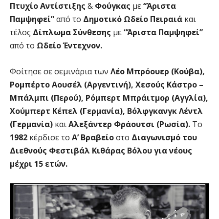
Πτυχίο Αντίστιξης
&
Φούγκας
με
“Άριστα
Παμψηφεί”
από το
Δημοτικό Ωδείο Πειραιά
και
τέλος
Δίπλωμα Σύνθεσης
με
“Άριστα Παμψηφεί”
από το
Ωδείο Έντεχνον.
Φοίτησε σε σεμινάρια των
Λέο Μπρόουερ (Κούβα),
Ρομπέρτο Αουσέλ (Αργεντινή), Χεσούς Κάστρο –
Μπάλμπι (Περού), Ρόμπερτ Μπράιτμορ (Αγγλία),
Χούμπερτ Κέπελ (Γερμανία), Βόλφγκανγκ Λέντλ
(Γερμανία)
και
Αλεξάντερ Φράουτσι (Ρωσία).
Το
1982
κέρδισε το
Α’ Βραβείο
στο
Διαγωνισμό του
Διεθνούς Φεστιβάλ Κιθάρας Βόλου για νέους
μέχρι 15 ετών.