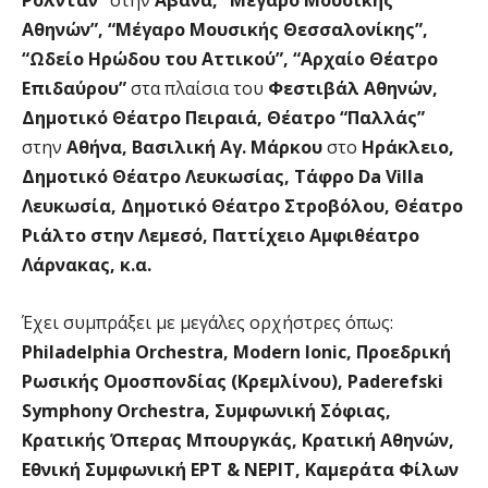
Αθηνών”, “Μέγαρο Μουσικής Θεσσαλονίκης”,
“Ωδείο Ηρώδου του Αττικού”, “Αρχαίο Θέατρο
Επιδαύρου”
στα πλαίσια του
Φεστιβάλ Αθηνών,
Δημοτικό Θέατρο Πειραιά, Θέατρο “Παλλάς”
στην
Αθήνα, Βασιλική Αγ. Μάρκου
στο
Ηράκλειο,
Δημοτικό Θέατρο Λευκωσίας, Τάφρο Da Villa
Λευκωσία, Δημοτικό Θέατρο Στροβόλου, Θέατρο
Ριάλτο στην Λεμεσό, Παττίχειο Αμφιθέατρο
Λάρνακας, κ.α.
Έχει συμπράξει με μεγάλες ορχήστρες όπως:
Philadelphia Orchestra, Modern Ionic, Προεδρική
Ρωσικής Ομοσπονδίας (Κρεμλίνου), Paderefski
Symphony Orchestra, Συμφωνική Σόφιας,
Κρατικής Όπερας Μπουργκάς, Κρατική Αθηνών,
Εθνική Συμφωνική ΕΡΤ & ΝΕΡΙΤ, Καμεράτα Φίλων