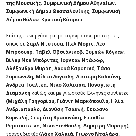
της Μουσικής, Συμφωνική Δήμου Αθηναίων,
Συμφωνική Δήμου Θεσσαλονίκης, Συμφωνική
Δήμου Βόλου, Κρατική Κύπρου.
Επίσης συνεργάστηκε με κορυφαίους μαέστρους
όπως οι:
Σαρλ Ντυτουά, Πωλ Μόρις, Λέο
Μπρόουερ, Πάβελ Οβσιάνικοβ, Συμεών Κόγκαν,
Βίλεμ Ντε Μπόρντες, Ιορντάν Ντάφοφ,
Αλέξανδρο Μυράτ, Λουκά Καρυτινό, Τάσο
Συμεωνίδη, Μίλτο Λογιάδη, Λευτέρη Καλκάνη,
Ανδρέα Τσελίκα, Νίκο Χαλιάσα, Παναγιώτη
Διαμαντή
καθώς και με γνωστούς Έλληνες συνθέτες
(Μιχάλη Γρηγορίου, Γιάννη Μαρκόπουλο, Ηλία
Ανδριόπουλο, Διονύση Τσακνή, Στέφανο
Κορκολή, Σταμάτη Κραουνάκη, Ευανθία
Ρεμπούτσικα, Νίκο Ξανθούλη, Δημήτρη Μαραμή),
τραγουδιστές
(Λάκη Χαλκιά, Γιώργο Νταλάρα,