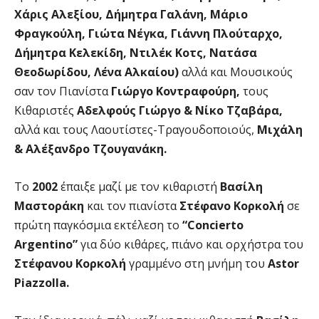
Χάρις Αλεξίου, Δήμητρα Γαλάνη, Μάριο
Φραγκούλη, Γιώτα Νέγκα, Γιάννη Πλούταρχο,
Δήμητρα Κελεκίδη, Ντιλέκ Κοτς, Νατάσα
Θεοδωρίδου, Λένα Αλκαίου)
αλλά και Μουσικούς
σαν τον Πιανίστα
Γιώργο Κοντραφούρη,
τους
Κιθαριστές
Αδελφούς Γιώργο & Νίκο Τζαβάρα,
αλλά και τους Λαουτίστες-Τραγουδοποιούς,
Μιχάλη
& Αλέξανδρο Τζουγανάκη.
Το
2002
έπαιξε μαζί με τον κιθαριστή
Βασίλη
Μαστοράκη
και τον πιανίστα
Στέφανο Κορκολή
σε
πρώτη παγκόσμια εκτέλεση το
“Concierto
Argentino”
για δύο κιθάρες, πιάνο και ορχήστρα του
Στέφανου Κορκολή
γραμμένο στη μνήμη του
Astor
Piazzolla.