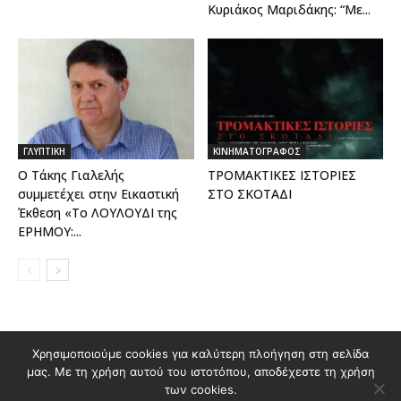
Κυριάκος Μαριδάκης: “Με...
ΓΛΥΠΤΙΚΗ
ΚΙΝΗΜΑΤΟΓΡΑΦΟΣ
Ο Tάκης Γιαλελής
ΤΡΟΜΑΚΤΙΚΕΣ ΙΣΤΟΡΙΕΣ
συμμετέχει στην Εικαστική
ΣΤΟ ΣΚΟΤΑΔΙ
Έκθεση «Το ΛΟΥΛΟΥΔΙ της
ΕΡΗΜΟΥ:...
Χρησιμοποιούμε cookies για καλύτερη πλοήγηση στη σελίδα
Διαφημιστείτε στο Polis Magazino
μας. Με τη χρήση αυτού του ιστοτόπου, αποδέχεστε τη χρήση
Όροι χρήσης & Πολιτική Προστασίας Προσωπικών Δεδομένων
των cookies.
Επικοινωνία