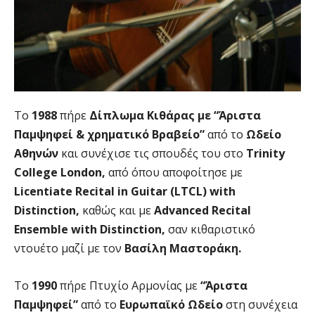
Το
1988
πήρε
Δίπλωμα Κιθάρας με “Άριστα
Παμψηφεί & χρηματικό Βραβείο”
από το
Ωδείο
Αθηνών
και συνέχισε τις σπουδές του στο
Trinity
College London,
από όπου αποφοίτησε με
Licentiate Recital in Guitar (LTCL) with
Distinction,
καθώς και με
Advanced Recital
Ensemble with Distinction,
σαν κιθαριστικό
ντουέτο μαζί με τον
Βασίλη Μαστοράκη.
Το
1990
πήρε Πτυχίο Αρμονίας με
“Άριστα
Παμψηφεί”
από το
Ευρωπαϊκό Ωδείο
στη συνέχεια