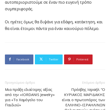
αυτοπεριοριστούμε σε έναν πιο ευγενή τρόπο
συμπεριφοράς.
Οι ηγέτες όμως θα διψάνε για εδάφη, κατάκτηση, και
θα είναι έτοιμοι πάντα για έναν καινούριο πόλεμο.
Facebook
Twitter
Pinterest
Προηγούμενο άρθρο
Επόμενο άρθρο
Μια πράξη ιδιαίτερης αξίας
Πρέσβης Ισραήλ: “Ο
από την «IORDANIS Jewelry»
ΚΥΡΙΑΚΟΣ ΜΑΡΙΔΑΚΗΣ
για «Το Χαμόγελο του
είναι ο πρωτοπόρος των
Παιδιού»
ΕΛΛΗΝΟ-ΙΣΡΑΗΛΙΝΩΝ
Πολιτιστικών σχέσεων”