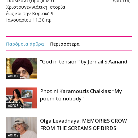
«Καλικάντζαρος» Μία
“Αρίστος”
Χριστουγεννιάτικη Ιστορία
έως και την Κυριακή 9
Ιανουαρίου 11.30 πμ
Παρόμοια άρθρα
Περισσότερα
“God in tension” by Jernail S Aanand
ΛΟΓΟΣ
Photini Karamouzis Chalkias: “My
poem to nobody”
ΛΟΓΟΣ
Olga Levadnaya: MEMORIES GROW
FROM THE SCREAMS OF BIRDS
ΛΟΓΟΣ