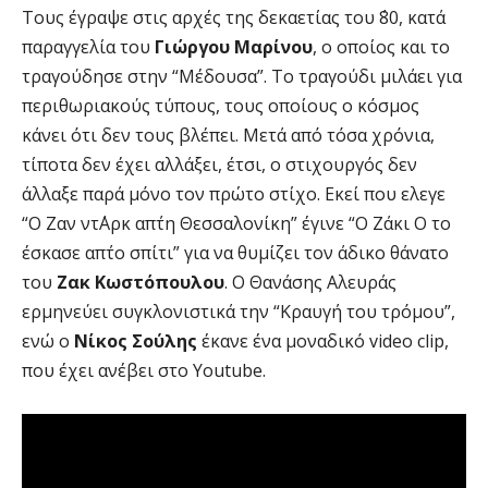
Τους έγραψε στις αρχές της δεκαετίας του ΄80, κατά
παραγγελία του
Γιώργου Μαρίνου
, ο οποίος και το
τραγούδησε στην “Μέδουσα”. Το τραγούδι μιλάει για
περιθωριακούς τύπους, τους οποίους ο κόσμος
κάνει ότι δεν τους βλέπει. Μετά από τόσα χρόνια,
τίποτα δεν έχει αλλάξει, έτσι, ο στιχουργός δεν
άλλαξε παρά μόνο τον πρώτο στίχο. Εκεί που ελεγε
“Ο Ζαν ντ΄Αρκ απ΄τη Θεσσαλονίκη” έγινε “Ο Ζάκι Ο το
έσκασε απ΄το σπίτι” για να θυμίζει τον άδικο θάνατο
του
Ζακ Κωστόπουλου
. Ο Θανάσης Αλευράς
ερμηνεύει συγκλονιστικά την “Κραυγή του τρόμου”,
ενώ ο
Νίκος Σούλης
έκανε ένα μοναδικό video clip,
που έχει ανέβει στο Youtube.