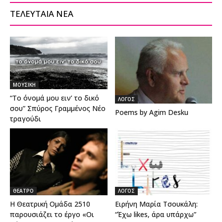
ΤΕΛΕΥΤΑΙΑ ΝΕΑ
ΜΟΥΣΙΚΗ
“Το όνομά μου ειν’ το δικό
ΛΟΓΟΣ
σου” Σπύρος Γραμμένος Νέο
Poems by Agim Desku
τραγούδι
ΘΕΑΤΡΟ
ΛΟΓΟΣ
Η Θεατρική Ομάδα 2510
Ειρήνη Μαρία Τσουκάλη:
παρουσιάζει το έργο «Οι
“Έχω likes, άρα υπάρχω”