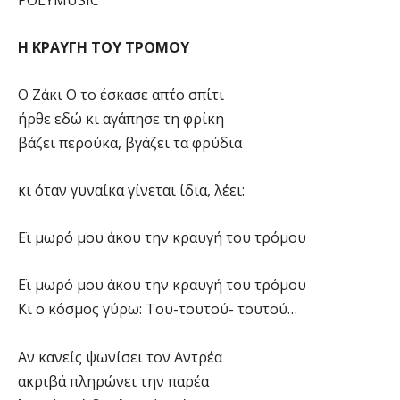
H KΡΑΥΓΗ ΤΟΥ ΤΡΟΜΟΥ
Ο Ζάκι Ο το έσκασε απ΄το σπίτι
ήρθε εδώ κι αγάπησε τη φρίκη
βάζει περούκα, βγάζει τα φρύδια
κι όταν γυναίκα γίνεται ίδια, λέει:
Εϊ μωρό μου άκου την κραυγή του τρόμου
Εϊ μωρό μου άκου την κραυγή του τρόμου
Κι ο κόσμος γύρω: Toυ-τουτού- τουτού…
Αν κανείς ψωνίσει τον Αντρέα
ακριβά πληρώνει την παρέα