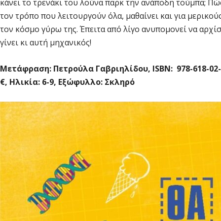
κάνει το τρενάκι του λούνα παρκ την ανάποδη τούμπα; Πώ
τον τρόπο που λειτουργούν όλα, μαθαίνει και για μερικ
τον κόσμο γύρω της. Έπειτα από λίγο ανυπομονεί να αρχίσ
γίνει κι αυτή μηχανικός!
Μετάφραση: Πετρούλα Γαβριηλίδου, ISBN: 978-618-02-214
€,
Ηλικία: 6-9, Εξώφυλλο: Σκληρό