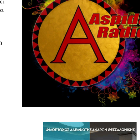
ει
ει
0